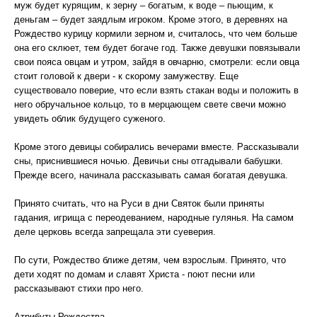
муж будет курящим, к зерну – богатым, к воде – пьющим, к
деньгам – будет заядлым игроком. Кроме этого, в деревнях на
Рождество курицу кормили зерном и, считалось, что чем больше
она его склюет, тем будет богаче год. Также девушки повязывали
свои пояса овцам и утром, зайдя в овчарню, смотрели: если овца
стоит головой к двери - к скорому замужеству. Еще
существовало поверие, что если взять стакан воды и положить в
него обручальное кольцо, то в мерцающем свете свечи можно
увидеть облик будущего суженого.
Кроме этого девицы собирались вечерами вместе. Рассказывали
сны, приснившиеся ночью. Девичьи сны отгадывали бабушки.
Прежде всего, начинала рассказывать самая богатая девушка.
Принято считать, что на Руси в дни Святок были приняты
гадания, игрища с переодеванием, народные гулянья. На самом
деле церковь всегда запрещала эти суеверия.
По сути, Рождество ближе детям, чем взрослым. Принято, что
дети ходят по домам и славят Христа - поют песни или
рассказывают стихи про него.
Атрибуты Рождества.