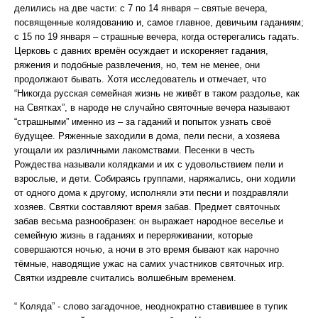
делились на две части: с 7 по 14 января – святые вечера,
посвященные колядованию и, самое главное, девичьим гаданиям;
с 15 по 19 января – страшные вечера, когда остерегались гадать.
Церковь с давних времён осуждает и искореняет гадания,
ряжения и подобные развлечения, но, тем не менее, они
продолжают бывать. Хотя исследователь и отмечает, что
“Никогда русская семейная жизнь не живёт в таком раздолье, как
на Святках”, в народе не случайно святочные вечера называют
“страшными” именно из – за гаданий и попыток узнать своё
будущее. Ряженные заходили в дома, пели песни, а хозяева
угощали их различными лакомствами. Песенки в честь
Рождества называли колядками и их с удовольствием пели и
взрослые, и дети. Собираясь группами, наряжались, они ходили
от одного дома к другому, исполняли эти песни и поздравляли
хозяев. Святки составляют время забав. Предмет святочных
забав весьма разнообразен: он выражает народное веселье и
семейную жизнь в гаданиях и переряживании, которые
совершаются ночью, а ночи в это время бывают как нарочно
тёмные, наводящие ужас на самих участников святочных игр.
Святки издревле считались волшебным временем.
“ Коляда” - слово загадочное, неоднократно ставившее в тупик