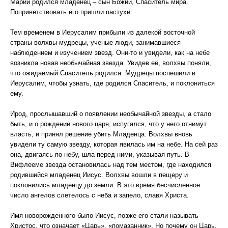
Марии родился младенец – сын Божий, Спаситель мира.
Поприветствовать его пришли пастухи.
Тем временем в Иерусалим прибыли из далекой восточной
страны волхвы-мудрецы, ученые люди, занимавшиеся
наблюдением и изучением звезд. Они-то и увидели, как на небе
возникла новая необычайная звезда. Увидев её, волхвы поняли,
что ожидаемый Спаситель родился. Мудрецы поспешили в
Иерусалим, чтобы узнать, где родился Спаситель, и поклониться
ему.
Ирод, прослышавший о появлении необычайной звезды, а стало
быть, и о рождении нового царя, испугался, что у него отнимут
власть, и принял решение убить Младенца. Волхвы вновь
увидели ту самую звезду, которая явилась им на небе. На сей раз
она, двигаясь по небу, шла перед ними, указывая путь. В
Вифлееме звезда остановилась над тем местом, где находился
родившийся младенец Иисус. Волхвы вошли в пещеру и
поклонились младенцу до земли. В это время бесчисленное
число ангелов слетелось с неба и запело, славя Христа.
Имя новорожденного было Иисус, позже его стали называть
Христос, что означает «Царь», «помазанник». Но почему он Царь,