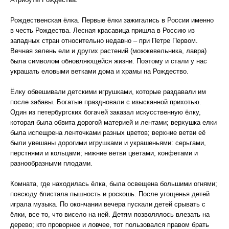
Рождественская ёлка. Первые ёлки зажигались в России именно
в честь Рождества. Лесная красавица пришла в Россию из
западных стран относительно недавно – при Петре Первом.
Вечная зелень ели и других растений (можжевельника, лавра)
была символом обновляющейся жизни. Поэтому и стали у нас
украшать еловыми ветками дома и храмы на Рождество.
Ёлку обвешивали детскими игрушками, которые раздавали им
после забавы. Богатые праздновали с изысканной прихотью.
Один из петербургских богачей заказал искусственную ёлку,
которая была обвита дорогой материей и лентами; верхушка елки
была испещрена ленточками разных цветов; верхние ветви её
были увешаны дорогими игрушками и украшеньями: серьгами,
перстнями и кольцами; нижние ветви цветами, конфетами и
разнообразными плодами.
Комната, где находилась ёлка, была освещена большими огнями;
повсюду блистала пышность и роскошь. После угощенья детей
играла музыка. По окончании вечера пускали детей срывать с
ёлки, все то, что висело на ней. Детям позволялось влезать на
дерево; кто проворнее и ловчее, тот пользовался правом брать