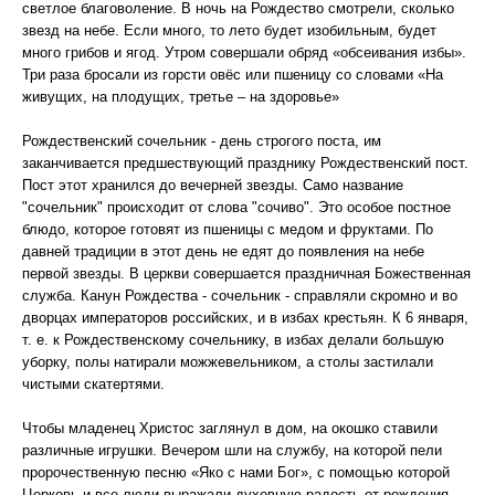
светлое благоволение. В ночь на Рождество смотрели, сколько
звезд на небе. Если много, то лето будет изобильным, будет
много грибов и ягод. Утром совершали обряд «обсеивания избы».
Три раза бросали из горсти овёс или пшеницу со словами «На
живущих, на плодущих, третье – на здоровье»
Рождественский сочельник - день строгого поста, им
заканчивается предшествующий празднику Рождественский пост.
Пост этот хранился до вечерней звезды. Само название
"сочельник" происходит от слова "сочиво". Это особое постное
блюдо, которое готовят из пшеницы с медом и фруктами. По
давней традиции в этот день не едят до появления на небе
первой звезды. В церкви совершается праздничная Божественная
служба. Канун Рождества - сочельник - справляли скромно и во
дворцах императоров российских, и в избах крестьян. К 6 января,
т. е. к Рождественскому сочельнику, в избах делали большую
уборку, полы натирали можжевельником, а столы застилали
чистыми скатертями.
Чтобы младенец Христос заглянул в дом, на окошко ставили
различные игрушки. Вечером шли на службу, на которой пели
пророчественную песню «Яко с нами Бог», с помощью которой
Церковь и все люди выражали духовную радость от рождения