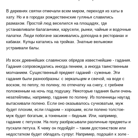
В деревнях святки отмечали всем миром, переходя из хаты в
хату. Но и в городах рождественские гулянья славились
размахом. Простой люд веселился на площадях, где
устанавливали балаганчики, карусели, рынки, чайные и водочные
палатки. Люди побогаче засиживались допоздна в ресторанах и
кабаках. Купцы катались на тройках. Знатные вельможи
устраивали балы.
Из всех древнейших славянских обрядов известнейшие - гадания.
Гадания сопровождались иногда пением, а иногда таинственным
молчанием. Существенный предмет гаданий - суженые. Эти
гадания были разнообразны: с зеркальцем и свечой, на воде с
воском, по пеплу, по полену, по отпечатку на снегу, с гребнем
положенным на ночь под подушку. Некоторые гадания были очень
незатейливы, например, гадание по полену. Из поленницы наугад
вытаскивали полено. Если оно оказывалось сучковатым, муж
будет плохим, если гладким – хорошим, если полено толстое-
муж будет богатым, а тоненькое – бедным. Или, например,
гадание с петухом. На полу разбрасывали различные предметы и
пускали петуха. К чему он подойдёт – таким достоинством или
недостатком будет обладать супруг. Например, подошёл к золе -