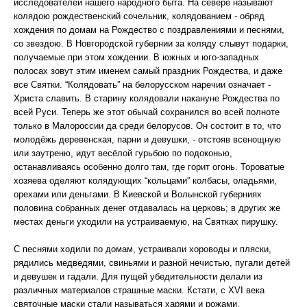
исследователей нашего народного быта. На севере называют
колядою рождественский сочельник, колядованием - обряд
хождения по домам на Рождество с поздравлениями и песнями,
со звездою. В Новгородской губернии за коляду слывут подарки,
получаемые при этом хождении. В южных и юго-западных
полосах зовут этим именем самый праздник Рождества, и даже
все Святки. “Колядовать” на белорусском наречии означает -
Христа славить. В старину колядовали накануне Рождества по
всей Руси. Теперь же этот обычай сохранился во всей полноте
только в Малороссии да среди белорусов. Он состоит в то, что
молодёжь деревенская, парни и девушки, - отстояв всенощную
или заутреню, идут весёлой гурьбою по подоконью,
останавливаясь особенно долго там, где горит огонь. Тороватые
хозяева оделяют колядующих “кольцами” колбасы, оладьями,
орехами или деньгами. В Киевской и Волынской губерниях
половина собранных денег отдавалась на церковь; в других же
местах деньги уходили на устраиваемую, на Святках пирушку.
С песнями ходили по домам, устраивали хороводы и пляски,
рядились медведями, свиньями и разной нечистью, пугали детей
и девушек и гадали. Для пущей убедительности делали из
различных материалов страшные маски. Кстати, с XVI века
святочные маски стали называться харями и рожами.