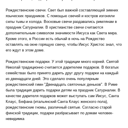
Рождественские свечи. Свет был важной составляющей зимних
языческих праздников. С помощью свечей и костров изгоняли
силы тьмы и холода. Восковые свечи раздавались римлянам в
праздник Сатурналии. В христианстве свечи считаются
дополнительным символом значимости Иисуса как Света мира.
Кроме этого, в России есть обычай в ночь на Рождество
оставлять на окне горящую свечу, чтобы Иисус Христос знал, что
его ждут в этом доме.
Рождественские подарки. У этой традиции много корней. Святой
Николай традиционно считается дарителем подарков. В богатых
семействах было принято дарить друг другу подарки на каждый
из двенадцати дней. Это сделало очень популярным
рождественский гимн "Двенадцать святочных деньков". В Риме
была традиция дарить подарки детям на праздник Сатурналии. В
качестве дарителя подарков может выступать сам Иисус, Санта
Клаус, Бефана (итальянский Санта Клаус женского пола),
рождественские гномы, различный святые. Согласно старой
финской традиции, подарки разбрасывает по домам человек-
невидимка