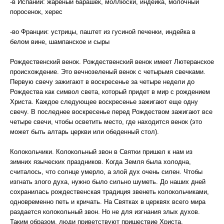
-в Испании: жареный барашек, моллюски, индейка, молочный
поросенок, херес
-во Франции: устрицы, паштет из гусиной печенки, индейка в
белом вине, шампанское и сыры
Рождественский венок. Рождественский венок имеет Лютеранское
происхождение. Это вечнозеленый венок с четырьмя свечками.
Первую свечу зажигают в воскресенье за четыре недели до
Рождества как символ света, который придет в мир с рождением
Христа. Каждое следующее воскресенье зажигают еще одну
свечу. В последнее воскресенье перед Рождеством зажигают все
четыре свечи, чтобы осветить место, где находится венок (это
может быть алтарь церкви или обеденный стол).
Колокольчики. Колокольный звон в Святки пришел к нам из
зимних языческих праздников. Когда Земля была холодна,
считалось, что солнце умерло, а злой дух очень силен. Чтобы
изгнать злого духа, нужно было сильно шуметь. До наших дней
сохранилась рождественская традиция звенеть колокольчиками,
одновременно петь и кричать. На Святках в церквях всего мира
раздается колокольный звон. Но не для изгнания злых духов.
Таким образом, люди приветствуют пришествие Христа.