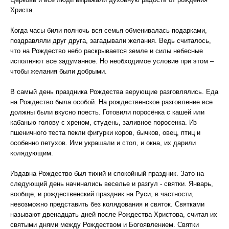
Христа.
Когда часы били полночь вся семья обменивалась подарками,
поздравляли друг друга, загадывали желания. Ведь считалось,
что на Рождество небо раскрывается земле и силы небесные
исполняют все задуманное. Но необходимое условие при этом –
чтобы желания были добрыми.
В самый день праздника Рождества верующие разговлялись. Еда
на Рождество была особой. На рождественское разговление все
должны были вкусно поесть. Готовили поросёнка с кашей или
кабанью голову с хреном, студень, заливное поросенка. Из
пшеничного теста пекли фигурки коров, бычков, овец, птиц и
особенно петухов. Ими украшали и стол, и окна, их дарили
колядующим.
Издавна Рождество был тихий и спокойный праздник. Зато на
следующий день начинались веселье и разгул - святки. Январь,
вообще, и рождественский праздник на Руси, в частности,
невозможно представить без колядования и святок. Святками
называют двенадцать дней после Рождества Христова, считая их
святыми днями между Рождеством и Богоявлением. Святки