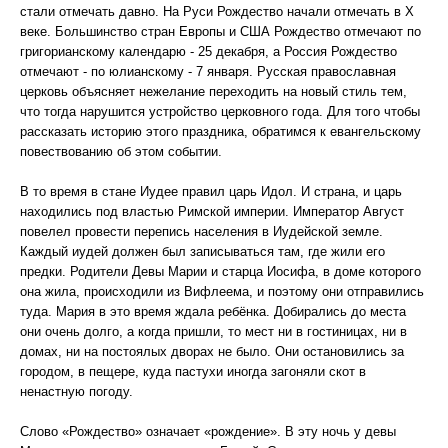
стали отмечать давно. На Руси Рождество начали отмечать в Х
веке. Большинство стран Европы и США Рождество отмечают по
григорианскому календарю - 25 декабря, а Россия Рождество
отмечают - по юлианскому - 7 января. Русская православная
церковь объясняет нежелание переходить на новый стиль тем,
что тогда нарушится устройство церковного года. Для того чтобы
рассказать историю этого праздника, обратимся к евангельскому
повествованию об этом событии.
В то время в стане Иудее правил царь Идол. И страна, и царь
находились под властью Римской империи. Император Август
повелел провести перепись населения в Иудейской земле.
Каждый иудей должен был записываться там, где жили его
предки. Родители Девы Марии и старца Иосифа, в доме которого
она жила, происходили из Вифлеема, и поэтому они отправились
туда. Мария в это время ждала ребёнка. Добирались до места
они очень долго, а когда пришли, то мест ни в гостиницах, ни в
домах, ни на постоялых дворах не было. Они остановились за
городом, в пещере, куда пастухи иногда загоняли скот в
ненастную погоду.
Слово «Рождество» означает «рождение». В эту ночь у девы