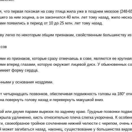
я, что первая похожая на сову птица жила уже в позднем мезозое (248-65
шего за ним эоцена, а он закончился 40 млн. лет тому назад, жило неск
ами появились в период от 10 до 25 млн. лет тому назад.
ову легко по некоторым общим признакам, свойственным большинству из
 сов
ми из признаков, которые сразу отмечаешь в сове, являются ее крупна
ми вперед глазами, которую окружает лицевой диск. У обыкновенных со
 имеет форму сердца.
енными у основания ноздрями.
 четырнадцать позвонков, обеспечивая подвижность головы на 180° отн
на повернуть голову назад и перевернуть макушкой вниз.
ой или двумя парами вырезок по заднему краю. Грудные позвонки подви
рыла удлиненно, кисть относительно плеча слегка укорочена. К особен
и, своеобразное тройное сочленение нижней челюсти с черепом, очень 
й может загибаться назад, наконец, существование у большинства видо