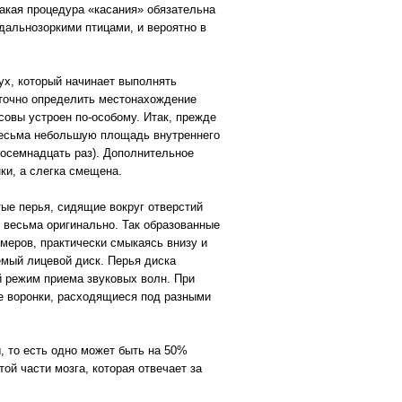
Такая процедура «касания» обязательна
 дальнозоркими птицами, и вероятно в
лух, который начинает выполнять
 точно определить местонахождение
совы устроен по-особому. Итак, прежде
 весьма небольшую площадь внутреннего
восемнадцать раз). Дополнительное
ки, а слегка смещена.
ые перья, сидящие вокруг отверстий
 весьма оригинально. Так образованные
меров, практически смыкаясь внизу и
емый лицевой диск. Перья диска
 режим приема звуковых волн. При
е воронки, расходящиеся под разными
, то есть одно может быть на 50%
той части мозга, которая отвечает за