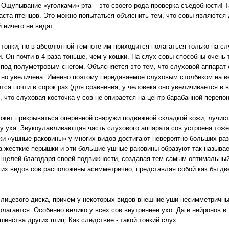
 Ощупывание «уголками» рта – это своего рода проверка съедобности! 
раста птенцов. Это можно попытаться объяснить тем, что совы являются
 ничего не видят.
о тонки, но в абсолютной темноте им приходится полагаться только на с
. Он почти в 4 раза тоньше, чем у кошки. На слух совы способны очень
под полуметровым снегом. Объясняется это тем, что слуховой аппарат 
етно увеличена. Именно поэтому передаваемое слуховым столбиком на
тся почти в сорок раз (для сравнения, у человека оно увеличивается в 
 что слуховая косточка у сов не опирается на центр барабанной перепон
ожет прикрываться оперённой снаружи подвижной складкой кожи; лучист
ну уха. Звукоулавливающая часть слухового аппарата сов устроена тоже
и «ушные раковины» у многих видов достигают невероятно больших раз
а жесткие перышки и эти большие ушные раковины образуют так называ
 щелей благодаря своей подвижности, создавая тем самым оптимальный
гих видов сов расположены асимметрично, представляя собой как бы дв
 лицевого диска, причем у некоторых видов внешние уши несимметричны
лагается. Особенно велико у всех сов внутреннее ухо. Да и нейронов в 
шинства других птиц. Как следствие - такой тонкий слух.