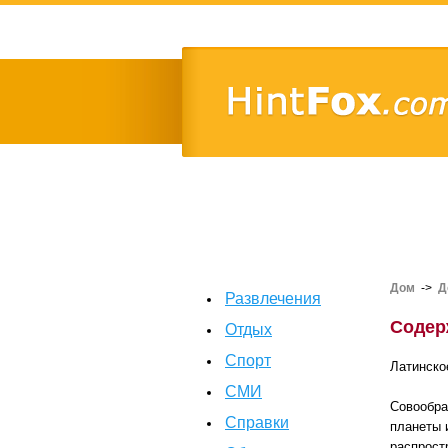
Дом
->
Д
Развлечения
Содер
Отдых
Спорт
Латинское
СМИ
Совообраз
Справки
планеты 
распрост