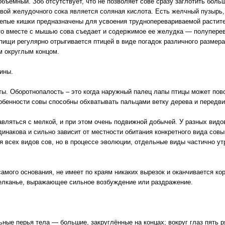
ъемный. Зоб отсутствует, что не позволяет сове сразу заглотить бол
вой желудочного сока является соляная кислота. Есть желчный пузырь,
епые кишки предназначены для усвоения трудноперевариваемой растит
то вместе с мышью сова съедает и содержимое ее желудка — полуперев
пищи регулярно отрыгивается птицей в виде погадок различного разме
м округлым концом.
ины.
ты. Оборотнопалость – это когда наружный палец лапы птицы может пово
обенности совы способны обхватывать пальцами ветку дерева и передви
авляться с мелкой, и при этом очень подвижной добычей. У разных вид
инакова и сильно зависит от местности обитания конкретного вида совы
я всех видов сов, но в процессе эволюции, отдельные виды частично ут
амого основания, не имеет по краям никаких вырезок и оканчивается ко
щелканье, выражающее сильное возбуждение или раздражение.
ьные перья тела — большие, закруглённые на концах; вокруг глаз пять 