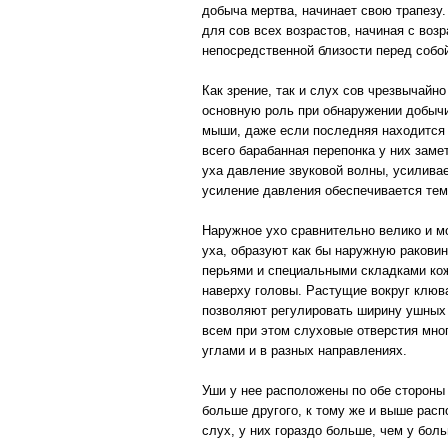
добыча мертва, начинает свою трапезу.
для сов всех возрастов, начиная с воз
непосредственной близости перед собой
Как зрение, так и слух сов чрезвычайн
основную роль при обнаружении добычи
мыши, даже если последняя находится 
всего барабанная перепонка у них зам
уха давление звуковой волны, усиливае
усиление давления обеспечивается тем,
Наружное ухо сравнительно велико и м
уха, образуют как бы наружную ракови
перьями и специальными складками кож
наверху головы. Растущие вокруг клюв
позволяют регулировать ширину ушных
всем при этом слуховые отверстия мно
углами и в разных направлениях.
Уши у нее расположены по обе стороны
больше другого, к тому же и выше распо
слух, у них гораздо больше, чем у боль