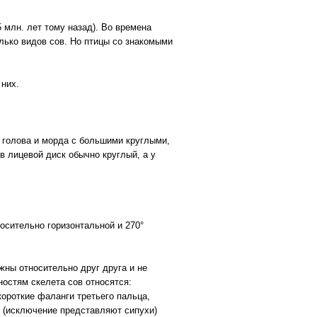
 млн. лет тому назад). Во времена
олько видов сов. Но птицы со знакомыми
 них.
я голова и морда с большими круглыми,
в лицевой диск обычно круглый, а у
осительно горизонтальной и 270°
жны относительно друг друга и не
ностям скелета сов относятся:
короткие фаланги третьего пальца,
в (исключение представляют сипухи)