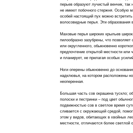
перьев образуют лучистый венчик, так
не имеют побочного стержня. Особую мя
особей настоящий пух можно встретить
волосовидные перья. Эти образования 
Маховые перья широких крыльев широки
пилообразно зазубрены, что позволяет 
или округленного, обыкновенно коротког
предпочтение открытой местности или 
и планирует, не прилагая особых усили
Ноги оперены обыкновенно до основани
надклювья, на котором расположены но
неоперенная.
Большая часть сов окрашена тускло; о
полоски и пестринки – под цвет обычно
подвижностью сов в светлое время сут
сливается с окружающей средой, помог
этом у видов, обитающих в хвойных лес
местности, отличаются более светлой 