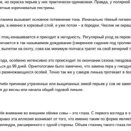
ов, но окраска перьев у них практически одинаковая. Правда, у полярн
метные коричневатые пестрины.
еланина вызывает основное потемнение тона. Изначально тёмный пигмент
ра, а именно в корковый слой, и уже потом – в бородки. Чехлик не окраш
 птиц изнашивается и приходит в негодность. Регулярный уход за пером 
ключается в так называемом дождевании (смиренное сидение под пролив
 вылетом на охоту, сова как минимум полчаса тратит на свой вечерний т
ода, особенно интенсивно это происходит по окончании сезона гнездова
ся до 99 дней. Орнитологами было замечено, что замена пера у гнезду
 размножающихся особей. Точно так же у самцов линька протекает в бол
либо причинам утраченных или выщипанных зимой перьев у сов не заме
ся до весны или начала общей годовой линьки.
бя внимание во внешнем облике совы – это глаза. С первого взгляда в 
однако эта иллюзия возникает от того, что именно таким по форме являе
илиндра, расширенного с одной стороны. Объем глазниц такого глаза поч