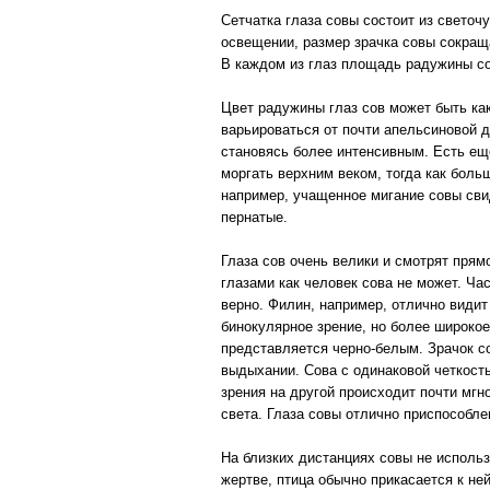
Сетчатка глаза совы состоит из светоч
освещении, размер зрачка совы сокраща
В каждом из глаз площадь радужины со
Цвет радужины глаз сов может быть ка
варьироваться от почти апельсиновой д
становясь более интенсивным. Есть ещ
моргать верхним веком, тогда как боль
например, учащенное мигание совы свид
пернатые.
Глаза сов очень велики и смотрят прям
глазами как человек сова не может. Час
верно. Филин, например, отлично видит
бинокулярное зрение, но более широкое
представляется черно-белым. Зрачок с
выдыхании. Сова с одинаковой четкост
зрения на другой происходит почти мгн
света. Глаза совы отлично приспособл
На близких дистанциях совы не использ
жертве, птица обычно прикасается к н