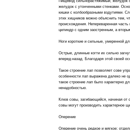
Пищевод сильнорастяжимый, желудок об
желудок с утонченными стенками. Осно
кишки с колбообразными вздутиями. Сл
этих хищников можно объяснить тем, ч
происхождения. Непереваренная часть 
цилиндр с одним заостренным, а вторы
Ноги короткие и сильные, умеренной дл
Острые, длинные когти их сильно загну
вперед-назад. Благодаря этой своей ос
Такое строение лап позволяет сове упр
особенности лап выражена далеко не од
такое строение лап было характерно дл
ненадобностью.
Клюв совы, загибающийся, начиная от с
совы могут производить характерное 
Оперение
Оперение очень редкое и мягкое; отдел