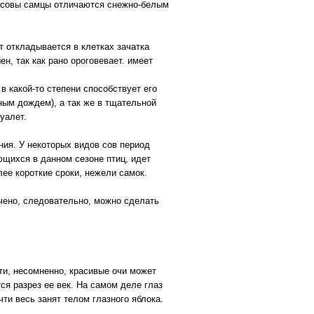
ой совы самцы отличаются снежно-белым
 откладывается в клетках зачатка
ен, так как рано ороговевает. имеет
в какой-то степени способствует его
ным дождем), а так же в тщательной
уалет.
ния. У некоторых видов сов период
ющихся в данном сезоне птиц, идет
ее короткие сроки, нежели самок.
чено, следовательно, можно сделать
эти, несомненно, красивые очи может
тся разрез ее век. На самом деле глаз
ти весь занят телом глазного яблока.