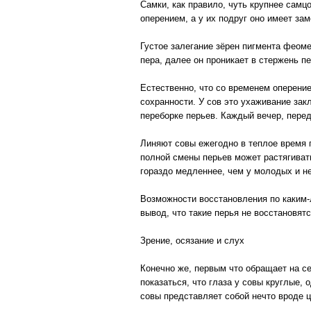
Самки, как правило, чуть крупнее самц
оперением, а у их подруг оно имеет за
Густое залегание зёрен пигмента феом
пера, далее он проникает в стержень пе
Естественно, что со временем оперение
сохранности. У сов это ухаживание за
переборке перьев. Каждый вечер, перед
Линяют совы ежегодно в теплое время г
полной смены перьев может растягивать
гораздо медленнее, чем у молодых и не
Возможности восстановления по каким-
вывод, что такие перья не восстановят
Зрение, осязание и слух
Конечно же, первым что обращает на се
показаться, что глаза у совы круглые, 
совы представляет собой нечто вроде ц