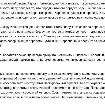
 называемый лицевой диск. Примерно две трети перьев, покрывающих те
гкость перу придает то, что бородки второго порядка здесь не сцепле
 лишь под кроющими перьями крыла. Наравне с пуховым оперением и пу
выступают за пределы контурных перьев и их прямое назначение еще до 
, округлены на концах и загибаются к телу; наружные опахала первых 
сове летать практически беззвучно; третье и четвёртое перо — длиннее
о хвоста также загнуты книзу. У тех видов, которые охотятся под полого
часто совершающих перелеты - длинные. В сравнении с весом тела крыль
й.
я. Короткая восковица всегда прикрыта щетинистыми перьями. Короткий
здри, всегда прикрыт щетинистыми перьями. Копчиковая железа у сов, 
быкновенно по основному серому или ржавчинному фону более или менее
го ареала обитания (скал, снега, древесной коры или лесной подстилки).
ок обеспечивает необходимый маскировочный эффект. То есть окраска оп
ая птице оставаться незамеченной во время дневного отдыха. Перья ле
ах, отмечается сероватый оттенок. Совы - жители пустынь и их родств
окраской: совы в пустыне уж точно рыжие. За исключением рыбных сов, 