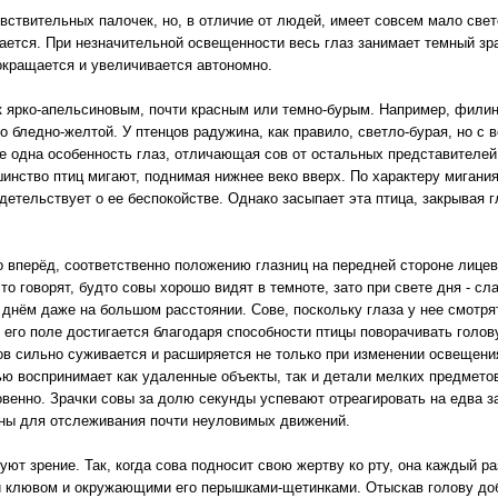
увствительных палочек, но, в отличие от людей, имеет совсем мало све
ется. При незначительной освещенности весь глаз занимает темный зра
кращается и увеличивается автономно.
к ярко-апельсиновым, почти красным или темно-бурым. Например, фили
о бледно-желтой. У птенцов радужина, как правило, светло-бурая, но с 
е одна особенность глаз, отличающая сов от остальных представителей 
шинство птиц мигают, поднимая нижнее веко вверх. По характеру мигания
етельствует о ее беспокойстве. Однако засыпает эта птица, закрывая г
о вперёд, соответственно положению глазниц на передней стороне лицев
то говорят, будто совы хорошо видят в темноте, зато при свете дня - сла
 днём даже на большом расстоянии. Сове, поскольку глаза у нее смотрят
 его поле достигается благодаря способности птицы поворачивать голову
ов сильно суживается и расширяется не только при изменении освещени
ью воспринимает как удаленные объекты, так и детали мелких предметов
овенно. Зрачки совы за долю секунды успевают отреагировать на едва 
ены для отслеживания почти неуловимых движений.
уют зрение. Так, когда сова подносит свою жертву ко рту, она каждый р
ей клювом и окружающими его перышками-щетинками. Отыскав голову до