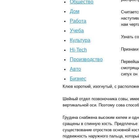
Общество
Дом
Считаетс
наступив
Работа
нам черт
Учеба
Узнать с
Культура
Признаки
Hi-Tech
Производство
Первейши
смотрящи
Авто
сипух он
Бизнес
Клюв короткий, изогнутый, с располож
Шейный отдел позвоночника совы, имеет
вертикальной оси. Поэтому сова способ
Грудина снабжена высоким килем и одн
сращены в спинную кость. Предплечье к
существование отростков основной кост
подвижность наружного пальца, которы