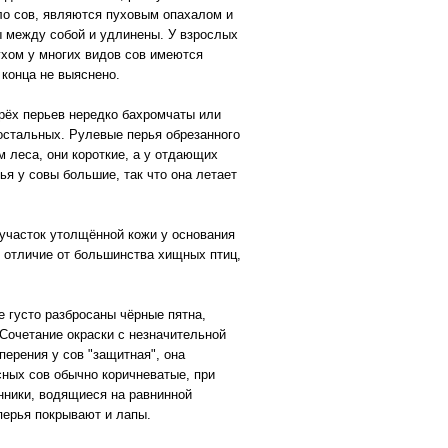
ло сов, являются пуховым опахалом и
ны между собой и удлинены. У взрослых
хом у многих видов сов имеются
конца не выяснено.
трёх перьев нередко бахромчаты или
 остальных. Рулевые перья обрезанного
м леса, они короткие, а у отдающих
я у совы большие, так что она летает
 участок утолщённой кожи у основания
в отличие от большинства хищных птиц,
 густо разбросаны чёрные пятна,
 Сочетание окраски с незначительной
ерения у сов "защитная", она
сных сов обычно коричневатые, при
енники, водящиеся на равнинной
перья покрывают и лапы.