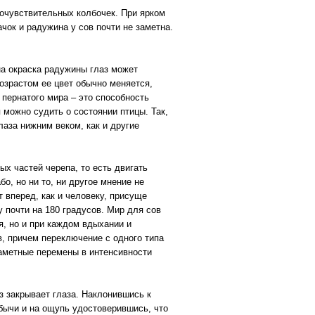
точувствительных колбочек. При ярком
чок и радужина у сов почти не заметна.
на окраска радужины глаз может
возрастом ее цвет обычно меняется,
пернатого мира – это способность
 можно судить о состоянии птицы. Так,
лаза нижним веком, как и другие
ых частей черепа, то есть двигать
бо, но ни то, ни другое мнение не
 вперед, как и человеку, присуще
 почти на 180 градусов. Мир для сов
я, но и при каждом вдыхании и
, причем переключение с одного типа
заметные перемены в интенсивности
аз закрывает глаза. Наклонившись к
бычи и на ощупь удостоверившись, что