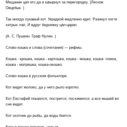
Мещанин цап его да и швырнул за перегородку. (Лесков.
Овцебык. )
Так иногда лукавый кот. Украдкой медленно идет. Разинул когти
хитрых лап, И вдруг бедняжку цап-царап.
(А. С. Пушкин. Граф Нулин. )
Слово кошка и слова (сочетания) — рифмы.
Кошка - крошка, кошка - картошка, кошка - мошка, кошка- ложка,
кошка - матрешка, кошка-окошко.
Слово кошка в русском фольклоре.
Кот видит молоко, да у него рыло коротко.
Кот Евстафий покаялся, постригся, посхимился, а все мышей во
сне видит.
Кот охотник до рыбы, да воды боится.
Кота в мешке покупать нельзя.