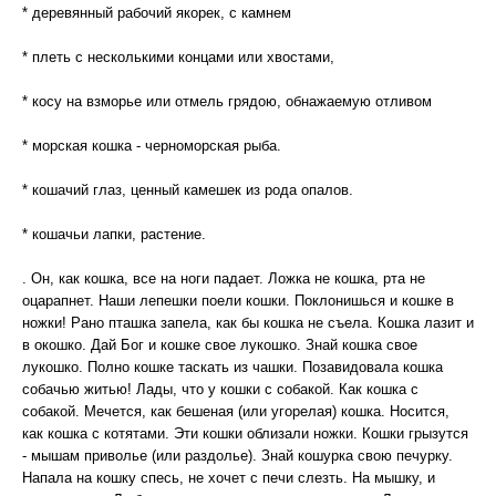
* деревянный рабочий якорек, с камнем
* плеть с несколькими концами или хвостами,
* косу на взморье или отмель грядою, обнажаемую отливом
* морская кошка - черноморская рыба.
* кошачий глаз, ценный камешек из рода опалов.
* кошачьи лапки, растение.
. Он, как кошка, все на ноги падает. Ложка не кошка, рта не
оцарапнет. Наши лепешки поели кошки. Поклонишься и кошке в
ножки! Рано пташка запела, как бы кошка не съела. Кошка лазит и
в окошко. Дай Бог и кошке свое лукошко. Знай кошка свое
лукошко. Полно кошке таскать из чашки. Позавидовала кошка
собачью житью! Лады, что у кошки с собакой. Как кошка с
собакой. Мечется, как бешеная (или угорелая) кошка. Носится,
как кошка с котятами. Эти кошки облизали ножки. Кошки грызутся
- мышам приволье (или раздолье). Знай кошурка свою печурку.
Напала на кошку спесь, не хочет с печи слезть. На мышку, и