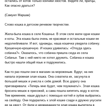
остались от котов Только кончики хвостов. Видите ли, братцы,
Как опасно драться?
(Самуил Маршак)
Слово кошка в детском речевом творчестве.
Жила-была кошка в селе Кошачье. В этом селе жили одни кошки
и коты. Эта кошка была очень не красивая и остальные кошки ее
недолюбливали. И вот, однажды, наша кошечка увидела собачку.
Крошечную-крошечную. И кошка удивилась: «Откуда здесь
собачка?». Оказалось, что собачка пришла сюда из села
Собачье. Там с ней никто не хотел дружить. Собачка и кошка
быстро нашли общий язык и подружились.
Как-то раз пошли они в магазин за мороженым. Вдруг, на них
напала огромная злая кошка. Она схватила их, засунула в
большой мешок и унесла к себе домой. Всю дорогу она
приговаривала: «Теперь мне будет, чем поужинать!». Злая кошка
бросила мешок в прихожей, а сама пошла кипятить воду в котле.
Тем временем, наши друзья с помощью когтей и зубов выбрались
на свободу. Они подкрались к злой кошке сзади и дружно укусили
ее за хвост. От боли и неожиданности злая кошка вылетела в