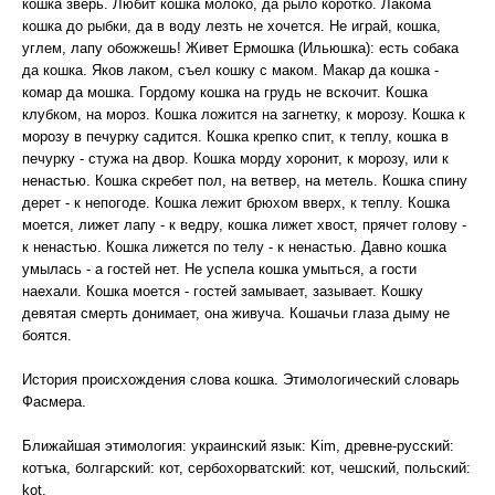
кошка зверь. Любит кошка молоко, да рыло коротко. Лакома
кошка до рыбки, да в воду лезть не хочется. Не играй, кошка,
углем, лапу обожжешь! Живет Ермошка (Ильюшка): есть собака
да кошка. Яков лаком, съел кошку с маком. Макар да кошка -
комар да мошка. Гордому кошка на грудь не вскочит. Кошка
клубком, на мороз. Кошка ложится на загнетку, к морозу. Кошка к
морозу в печурку садится. Кошка крепко спит, к теплу, кошка в
печурку - стужа на двор. Кошка морду хоронит, к морозу, или к
ненастью. Кошка скребет пол, на ветвер, на метель. Кошка спину
дерет - к непогоде. Кошка лежит брюхом вверх, к теплу. Кошка
моется, лижет лапу - к ведру, кошка лижет хвост, прячет голову -
к ненастью. Кошка лижется по телу - к ненастью. Давно кошка
умылась - а гостей нет. Не успела кошка умыться, а гости
наехали. Кошка моется - гостей замывает, зазывает. Кошку
девятая смерть донимает, она живуча. Кошачьи глаза дыму не
боятся.
История происхождения слова кошка. Этимологический словарь
Фасмера.
Ближайшая этимология: украинский язык: Kim, древне-русский:
котъка, болгарский: кот, сербохорватский: кот, чешский, польский:
kot.