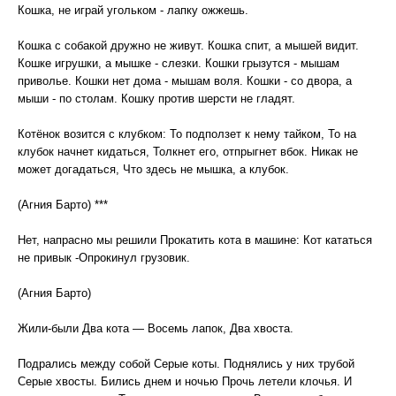
Кошка, не играй угольком - лапку ожжешь.
Кошка с собакой дружно не живут. Кошка спит, а мышей видит.
Кошке игрушки, а мышке - слезки. Кошки грызутся - мышам
приволье. Кошки нет дома - мышам воля. Кошки - со двора, а
мыши - по столам. Кошку против шерсти не гладят.
Котёнок возится с клубком: То подползет к нему тайком, То на
клубок начнет кидаться, Толкнет его, отпрыгнет вбок. Никак не
может догадаться, Что здесь не мышка, а клубок.
(Агния Барто) ***
Нет, напрасно мы решили Прокатить кота в машине: Кот кататься
не привык -Опрокинул грузовик.
(Агния Барто)
Жили-были Два кота — Восемь лапок, Два хвоста.
Подрались между собой Серые коты. Поднялись у них трубой
Серые хвосты. Бились днем и ночью Прочь летели клочья. И