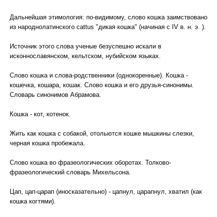
Дальнейшая этимология: по-видимому, слово кошка заимствовано
из народнолатинского cattus "дикая кошка" (начиная с IV в. н. э. ).
Источник этого слова ученые безуспешно искали в
исконнославянском, кельтском, нубийском языках.
Слово кошка и слова-родственники (однокоренные). Кошка -
кошечка, кошара, кошак. Слово кошка и его друзья-синонимы.
Словарь синонимов Абрамова.
Кошка - кот, котенок.
Жить как кошка с собакой, отольются кошке мышкины слезки,
черная кошка пробежала.
Слово кошка во фразеологических оборотах. Толково-
фразеологический словарь Михельсона.
Цап, цап-царап (иносказательно) - цапнул, царапнул, хватил (как
кошка когтями).