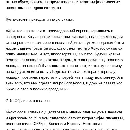
атыыр о5ус», возможно, представлены и такие мифологические
представления древних якутов.
Кулаковский приводит и такую сказку:
«Христос спрятался от преследований евреев, зарывшись в
зарод сена. Когда он там лежал притаившись, подошла лошадь и
стала рыть копытом сено и вырыла Христа. Тут же подошел бык и
носом сдвинул отрытое лошадью сено так, что Христос оказался
опять невидимым. И вот, впоследствии, Христос, будучи крайне
недоволен лошадью, заказал людям, что он проклял ту половину
лошади, на которой была нога, отрывшая его, и что эту половину
не следует людям есть. Люди же, не зная, которая сторона у
лошади провинна, перестали употреблять в пищу всю конину. А в
знак того, что бык сделал добро богу носом, и доныне ставят нос
быка на стол в великие праздники».
2. 5. Образ лося и оленя.
Культ лося и оленя существовал у многих племен уже в неолите
и бронзовом веке, о чем свидетельствуют петроглифы, писаницы,
оленные камни Сибири, Кавказа и Европы. Некоторые
исследователи считают, что в фольклоре разных народов эти