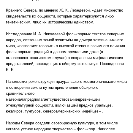
Крайнего Севера, по мнению Ж. К. Лебедевой, «дает множество
свидетельств их общности, которые характеризуются либо
генетическим, либо их историческим единством.
Исследование И. А. Николаевой фольклорных текстов северных
народов, связанных темой женитьбы на дочери хозяина нижнего
мира, «позволяет говорить о высокой степени взаимного влияния
фольклорных традиций в данном ареале или даже (в
нганасанско- юкагирском случае) о сохранении мифологических
представлений, восходящих к общему источнику». Проведенная
В. В
Напольских реконструкция прауральского космогонического мифа
о сотворении земли путем привлечения обширного
сравнительного
материалапредполагаетсуществованиедревнейшей
этнокультурной общности, включавшей предков уральцев,
юкагиров, тунгусов, североамериканских индейцев» .
Народы Севера создали своеобразную культуру, в том числе
богатое устное народное творчество – фольклор. Наиболее