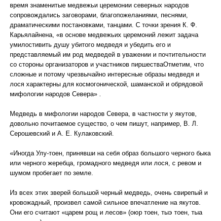
время знаменитые медвежьи церемонии северных народов
сопровождались заговорами, благопожеланиями, песнями,
драматическими постановками, танцами. С точки зрения К. Ф.
Карьялайнена, «в основе медвежьих церемоний лежит задача
умилостивить душу убитого медведя и убедить его и
представляемый им род медведей в уважении и почтительности
со стороны организаторов и участников пиршестваОтметим, что
сложные и потому чрезвычайно интересные образы медведя и
лося характерны для космогонической, шаманской и обрядовой
мифологии народов Севера» .
Медведь в мифологии народов Севера, в частности у якутов,
довольно почитаемое существо, о чем пишут, например, В. Л.
Серошевский и А. Е. Кулаковский.
«Иногда Улу-тоен, принявши на себя образ большого черного быка
или черного жеребца, громадного медведя или лося, с ревом и
шумом пробегает по земле.
Из всех этих зверей большой черный медведь, очень свирепый и
кровожадный, произвел самой сильное впечатление на якутов.
Они его считают «царем рощ и лесов» (оюр тоен, тыэ тоен, тыа