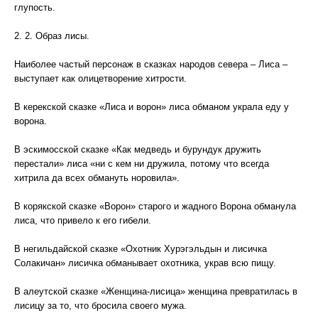
глупость.
2. 2. Образ лисы.
Наиболее частый персонаж в сказках народов севера – Лиса –
выступает как олицетворение хитрости.
В керекской сказке «Лиса и ворон» лиса обманом украла еду у
ворона.
В эскимосской сказке «Как медведь и бурундук дружить
перестали» лиса «ни с кем ни дружила, потому что всегда
хитрила да всех обмануть норовила».
В корякской сказке «Ворон» старого и жадного Ворона обманула
лиса, что привело к его гибели.
В негильдайской сказке «Охотник Хурэгэльдын и лисичка
Солакичан» лисичка обманывает охотника, украв всю пищу.
В алеутской сказке «Женщина-лисица» женщина превратилась в
лисицу за то, что бросила своего мужа.