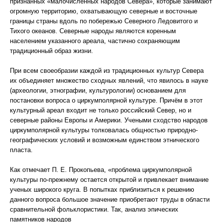
признанных «малочисленных народов Севера», которые занимают
огромную территорию, охватывающую северные и восточные
границы страны вдоль по побережью Северного Ледовитого и
Тихого океанов. Северные народы являются коренным
населением указанного ареала, частично сохраняющим
традиционный образ жизни.
При всем своеобразии каждой из традиционных культур Севера
их объединяет множество сходных явлений, что явилось в науке
(археологии, этнографии, культурологии) основанием для
постановки вопроса о циркумполярной культуре. Причём в этот
культурный ареал входит не только российский Север, но и
северные районы Европы и Америки. Учеными сходство народов
циркумполярной культуры толковалась общностью природно-
географических условий и возможным единством этнического
пласта.
Как отмечает П. Е. Прокопьева, «проблема циркумполярной
культуры по-прежнему остается открытой и привлекает внимание
ученых широкого круга. В попытках приблизиться к решению
данного вопроса большое значение приобретают труды в области
сравнительной фольклористики. Так, анализ эпических
памятников народов