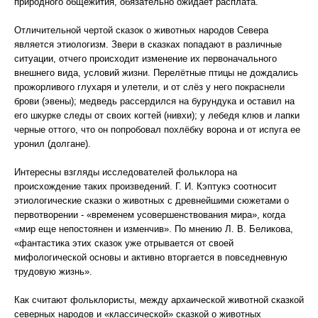
природного общежития, обязательно ожидает расплата.
Отличительной чертой сказок о животных народов Севера
является этиологизм. Звери в сказках попадают в различные
ситуации, отчего происходит изменение их первоначального
внешнего вида, условий жизни. Перелётные птицы не дождались
прожорливого глухаря и улетели, и от слёз у него покраснели
брови (эвены); медведь рассердился на бурундука и оставил на
его шкурке следы от своих когтей (нивхи); у лебедя клюв и лапки
черные оттого, что он попробовал похлёбку ворона и от испуга ее
уронил (долгане).
Интересны взгляды исследователей фольклора на
происхождение таких произведений. Г. И. Кэптукэ соотносит
этиологические сказки о животных с древнейшими сюжетами о
первотворении - «временем усовершенствования мира», когда
«мир еще непостоянен и изменчив». По мнению Л. В. Беликова,
«фантастика этих сказок уже отрывается от своей
мифологической основы и активно вторгается в повседневную
трудовую жизнь».
Как считают фольклористы, между архаической животной сказкой
северных народов и «классической» сказкой о животных