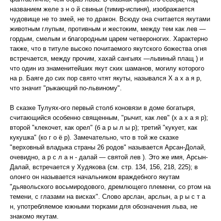
названием желе з н о й свиньи (тимир-испиня), изображается
чудовище не то змей, не то дракон. Всюду она считается якутами
животным глупым, противным и жестоким, между тем как лев —
гордым, смелым и благородным царем четвероногих. Характерно
также, что в титуле высоко почитаемого якутского божества огня
встречается, между прочим, хахай сангыях —львиный плащ ) и
что один из знаменитейших якут ских шаманов, могилу которого
на р. Баяге до сих пор свято чтят якуты, назывался X а х а я р,
что значит "рыкающий по-львиному".
В сказке Тулуях-ого первый столб коновязи в доме богатыря,
считающийся особенно священным, "рычит, как лев" (х а х а я р);
второй "клекочет, как орел" (б а р ы л ы р); третий "кукует, как
кукушка" (ко г о ё р). Замечательно, что в той же сказке
"верховный владыка страны 26 родов" называется Арсан-Долай,
очевидно, а р с л а н - далай — святой лев ). Это же имя, Арсын-
Далай, встречается у Xудякова (см. стр. 134, 156, 218, 225); в
олонго он называется начальником враждебного якутам
"дьявольского восьмиродового, дремлющего племени, со ртом на
темени, с глазами на висках". Слово арслан, арслын, а р ы с т а
н, употребляемое южными тюрками для обозначения льва, не
знакомо якутам.