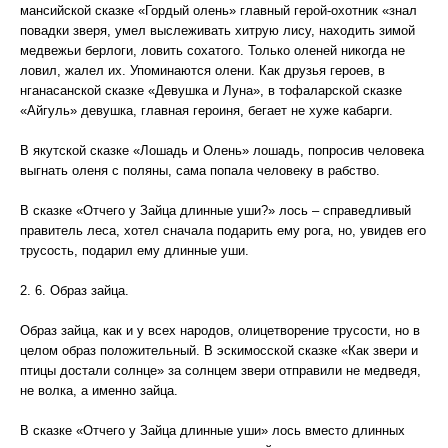
мансийской сказке «Гордый олень» главный герой-охотник «знал
повадки зверя, умел выслеживать хитрую лису, находить зимой
медвежьи берлоги, ловить сохатого. Только оленей никогда не
ловил, жалел их. Упоминаются олени. Как друзья героев, в
нганасанской сказке «Девушка и Луна», в тофаларской сказке
«Айгуль» девушка, главная героиня, бегает не хуже кабарги.
В якутской сказке «Лошадь и Олень» лошадь, попросив человека
выгнать оленя с поляны, сама попала человеку в рабство.
В сказке «Отчего у Зайца длинные уши?» лось – справедливый
правитель леса, хотел сначала подарить ему рога, но, увидев его
трусость, подарил ему длинные уши.
2. 6. Образ зайца.
Образ зайца, как и у всех народов, олицетворение трусости, но в
целом образ положительный. В эскимосской сказке «Как звери и
птицы достали солнце» за солнцем звери отправили не медведя,
не волка, а именно зайца.
В сказке «Отчего у Зайца длинные уши» лось вместо длинных