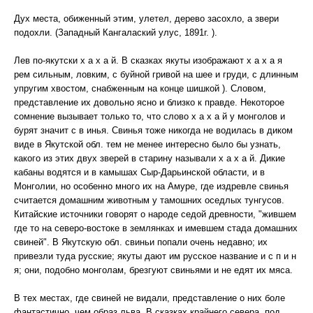
Дух места, обиженный этим, улетел, дерево засохло, а звери
подохли. (Западный Кангалаский улус, 1891г. ).
Лев по-якутски х а х а й. В сказках якуты изображают х а х а я
рем сильным, ловким, с буйной гривой на шее и груди, с длинным
упругим хвостом, снабженным на конце шишкой ). Словом,
представление их довольно ясно и близко к правде. Некоторое
сомнение вызывает только то, что слово х а х а й у монголов и
бурят значит с в инья. Свинья тоже никогда не водилась в диком
виде в Якутской обл. тем не менее интересно было бы узнать,
какого из этих двух зверей в старину называли х а х а й. Дикие
кабаны водятся и в камышах Сыр-Дарьинской области, и в
Монголии, но особенно много их на Амуре, где издревле свинья
считается домашним животным у тамошних оседлых тунгусов.
Китайские источники говорят о народе седой древности, "жившем
где то на северо-востоке в землянках и имевшем стада домашних
свиней". В Якутскую обл. свиньи попали очень недавно; их
привезли туда русские; якуты дают им русское название и с п и н
я; они, подобно монголам, брезгуют свиньями и не едят их мяса.
В тех местах, где свиней не видали, представление о них боле
фантастично, чем образ льва. В сказках крайнего севера, под