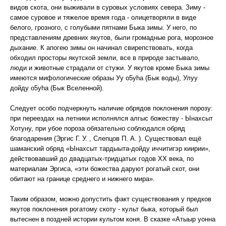
видов скота, они выживали в суровых условиях севера. Зиму -
самое суровое и тяжелое время года - олицетворяли в виде
белого, грозного, с голубыми пятнами Быка зимы. У него, по
представлениям древних якутов, были громадные рога, морозное
дыхание. К апогею зимы он начинал свирепствовать, когда
обходил просторы якутской земли, все в природе застывало,
люди и животные страдали от стужи. У якутов кроме Быка зимы
имеются мифологические образы Уу o5yha (Бык воды), Улуу
дойду o5yha (Бык Вселенной).
Следует особо подчеркнуть наличие обрядов поклонения порозу:
при переездах на летники исполнялся алгыс божеству - Ынахсыт
Хотуну, при убое пороза обязательно соблюдался обряд
благодарения (Эргис Г. У. , Слепцов П. А. ). Существовал ещё
шаманский обряд «Ынахсыт тардыыта-дойду иччитигэр киирии»,
действовавший до двадцатых-тридцатых годов XX века, по
материалам Эргиса, «эти божества даруют рогатый скот, они
обитают на границе среднего и нижнего мира».
Таким образом, можно допустить факт существования у предков
якутов поклонения рогатому скоту - культ быка, который был
вытеснен в поздней истории культом коня. В сказке «Атыыр уонна