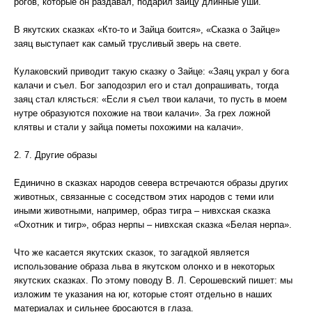
рогов, которые он раздавал, подарил зайцу длинные уши.
В якутских сказках «Кто-то и Зайца боится», «Сказка о Зайце»
заяц выступает как самый трусливый зверь на свете.
Кулаковский приводит такую сказку о Зайце: «Заяц украл у бога
калачи и съел. Бог заподозрил его и стал допрашивать, тогда
заяц стал клясться: «Если я съел твои калачи, то пусть в моем
нутре образуются похожие на твои калачи». За грех ложной
клятвы и стали у зайца пометы похожими на калачи».
2. 7. Другие образы
Единично в сказках народов севера встречаются образы других
животных, связанные с соседством этих народов с теми или
иными животными, например, образ тигра – нивхская сказка
«Охотник и тигр», образ нерпы – нивхская сказка «Белая нерпа».
Что же касается якутских сказок, то загадкой является
использование образа льва в якутском олонхо и в некоторых
якутских сказках. По этому поводу В. Л. Серошевский пишет: мы
изложим те указания на юг, которые стоят отдельно в наших
материалах и сильнее бросаются в глаза.