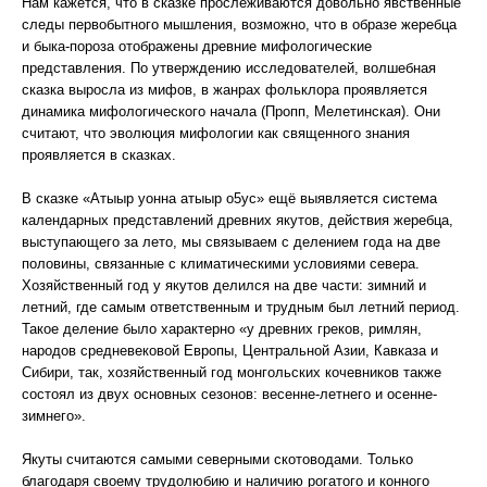
Нам кажется, что в сказке прослеживаются довольно явственные
следы первобытного мышления, возможно, что в образе жеребца
и быка-пороза отображены древние мифологические
представления. По утверждению исследователей, волшебная
сказка выросла из мифов, в жанрах фольклора проявляется
динамика мифологического начала (Пропп, Мелетинская). Они
считают, что эволюция мифологии как священного знания
проявляется в сказках.
В сказке «Атыыр уонна атыыр о5ус» ещё выявляется система
календарных представлений древних якутов, действия жеребца,
выступающего за лето, мы связываем с делением года на две
половины, связанные с климатическими условиями севера.
Хозяйственный год у якутов делился на две части: зимний и
летний, где самым ответственным и трудным был летний период.
Такое деление было характерно «у древних греков, римлян,
народов средневековой Европы, Центральной Азии, Кавказа и
Сибири, так, хозяйственный год монгольских кочевников также
состоял из двух основных сезонов: весенне-летнего и осенне-
зимнего».
Якуты считаются самыми северными скотоводами. Только
благодаря своему трудолюбию и наличию рогатого и конного