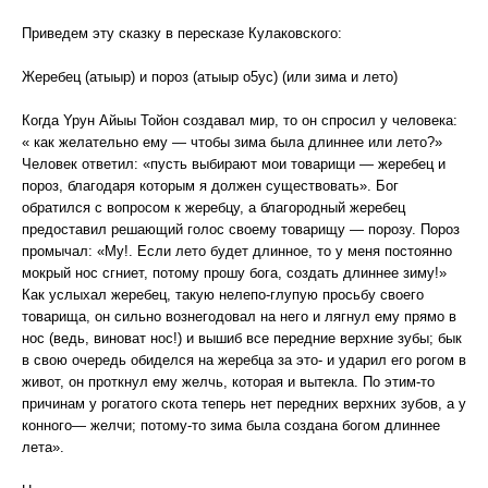
Приведем эту сказку в пересказе Кулаковского:
Жеребец (атыыр) и пороз (атыыр о5ус) (или зима и лето)
Когда Ypyн Айыы Тойон создавал мир, то он спросил у человека:
« как желательно ему — чтобы зима была длиннее или лето?»
Человек ответил: «пусть выбирают мои товарищи — жеребец и
пороз, благодаря которым я должен существовать». Бог
обратился с вопросом к жеребцу, а благородный жеребец
предоставил решающий голос своему товарищу — порозу. Пороз
промычал: «My!. Если лето будет длинное, то у меня постоянно
мокрый нос сгниет, потому прошу бога, создать длиннее зиму!»
Как услыхал жеребец, такую нелепо-глупую просьбу своего
товарища, он сильно вознегодовал на него и лягнул ему прямо в
нос (ведь, виноват нос!) и вышиб все передние верхние зубы; бык
в свою очередь обиделся на жеребца за это- и ударил его рогом в
живот, он проткнул ему желчь, которая и вытекла. По этим-то
причинам у рогатого скота теперь нет передних верхних зубов, а у
конного— желчи; потому-то зима была создана богом длиннее
лета».