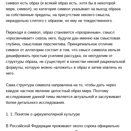
символ есть образ (и всякий образ есть, хотя бы в некоторой
мере, символ); но категория символ указывает на выход образа
за собственные пределы, на присутствие некоего смысла,
нераздельно слитого с образом, но ему не тождественного.
Переходя в символ, образ становится «прозрачным»; смысл
«просвечивает» сквозь него, будучи дан именно как смысловая
глубина, смысловая перспектива. Принципиальное отличие
символ от аллегории состоит в том, что смысл символа нельзя
дешифровать простым усилием рассудка, он неотделим от
структуры образа, не существует в качестве некоей рациональной
формулы, которую можно «вложить» в образ и затем извлечь из
него.
Сама структура символа направлена на то, чтобы дать через
каждое частное явление целостный образ мира. Поэтому
исследование данной темы является актуальной и заслуживает
более детального исследования.
1. 1. Понятие о циркумполярной культуре
В Российской Федерации проживают около сорока официально