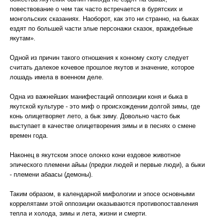
повествование о чем так часто встречается в бурятских и
монгольских сказаниях. Наоборот, как это ни странно, на быках
ездят по большей части злые персонажи сказок, враждебные
якутам».
Одной из причин такого отношения к конному скоту следует
считать далекое кочевое прошлое якутов и значение, которое
лошадь имела в военном деле.
Одна из важнейших манифестаций оппозиции коня и быка в
якутской культуре - это миф о происхождении долгой зимы, где
конь олицетворяет лето, а бык зиму. Довольно часто бык
выступает в качестве олицетворения зимы и в песнях о смене
времен года.
Наконец в якутском эпосе олонхо кони ездовое животное
эпического племени айыы (предки людей и первые люди), а быки
- племени абаасы (демоны).
Таким образом, в календарной мифологии и эпосе основными
коррелятами этой оппозиции оказываются противопоставления
тепла и холода, зимы и лета, жизни и смерти.