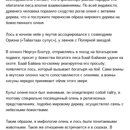
обитатели леса вполне взаимозаменяемы. По всей видимости,
древнего человека поразило сходство рогов оленя с ветвями
дерева, что и послужило переносом образа мирового дерева на
божественного оленя.
Лось в ночном небе у якутов ассоциировался с созвездием
Ориона («Тайахтаах сулус»), у эвенов с Полярной звездой.
В олонхо Нюргун Боотур, отправляясь в поход на богатырские
подвиги, просит у божества богатого леса Баай Байаная удачи на
охоте. Баай Байана по-своему реагируетна его просьбу;
появляется лось, который вызывает богатыря на бой. Сами воины
в якутских олонхо часто сопоставляются с оленями, а воины-
хосуны нередко принимают облик этого зверя.
Культ оленя-лося был значимым, он олицетворял собой тайгу, и
поэтому специально посвященный олень в религиозных
представлениях, подобно мировому дереву, осуществлял связь с
небесными божествами.
Таким образом, в мифологии олень и лось были почитаемыми
животными. Такое же отношение встречается и в сказках. В