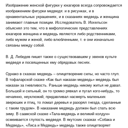
Изображение женской фигурки у юкагиров всегда сопровождается
изображением фигурки медведя: и в рисунках, и в
орнаментальных украшениях, и в сказаниях медведь и женщина
занимают главные позиции. Исследователь В. Иохельсон
объяснял это тем, что в мифологических представлениях
юкагиров женщина и медведь являются либо родственниками,
либо мужем и женой, либо влюбленными, т. е они изначально
связаны между собой.
В. Д. Лебедев пишет также о существовавшем у эвенов культе
медведя и посвященных ему обрядовых песнях.
Однако в сказках медведь – олицетворение силы, но часто глуп.
В тофаларской сказке «Как был наказан медведь» медведь был
наказан за гневливость. Раньше медведь никому житья не давал.
Большой и сильный, он то громко рявкал и пугал кого-нибудь, то
нечаянно, неуклюжий, придавливал насмерть маленьких
зверюшек и птиц, то ломал деревья и разорял гнезда, сделанные
с таким трудом». В наказание медведь должен был спать всю
зиму. В саамской сказке «Тала-медведь и великий колдун»
осмеивается глупость медведя. В якутских сказках «Собака и
Медведь», «Лиса и Медведь» медведь также олицетворяет