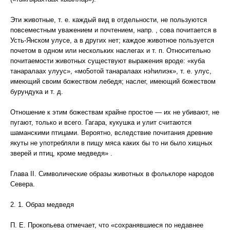
Эти животные, т. е. каждый вид в отдельности, не пользуются
повсеместным уважением и почтением, напр. , сова почитается в
Усть-Янском улусе, а в других нет; каждое животное пользуется
почетом в одном или нескольких наслегах и т. п. Относительно
почитаемости животных существуют выражения вроде: «куба
танаралаах улуус», «мо5отой танаралаах нэhилиэк», т. е. улус,
имеющий своим божеством лебедя; наслег, имеющий божеством
бурундука и т. д.
Отношение к этим божествам крайне простое — их не убивают, не
пугают, только и всего. Гагара, кукушка и улит считаются
шаманскими птицами. Вероятно, вследствие почитания древние
якуты не употребляли в пищу мяса каких бы то ни было хищных
зверей и птиц, кроме медведя» .
Глава II. Символические образы животных в фольклоре народов
Севера.
2. 1. Образ медведя
П. Е. Прокопьева отмечает, что «сохранявшиеся по недавнее