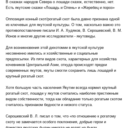
В сказках народов Севера о лошади сказок, естественно, нет.
Есть якутские сказки «Лошадь и Олень» и «Жеребец и пороз»
Оппозиция конный скот/рогатый скот была давно признана одной
из ключевых для якутской культуры. О том, насколько важно это
противопоставление писали И. А. Худяков, В. Серошевский, В. М.
Ионов и многие другие исследователи - якутоведы.
Для возникновения этой дихотомии в якутской культуре
несомненно имелись и хозяйственные и социальные
предпосылки. Из пяти видов скота, характерных для хозяйства
кочевников Центральной Азии, откуда происходят предки
современных якутов, якуты смогли сохранить лишь лошадей и
крупный рогатый скот.
Хотя большую часть населения Якутии всегда кормил крупный
рогатый скот, лошади у якутов считались наиболее престижным
видом собственности, тогда как обладание только рогатым скотом
считалось признаком бедности и низкого статуса.
Серошевский В. Л. писал о том, что «по отношению к рогатому
скоту не замечается особого поклонения, добрые герои и
божества якутских былин никогда не ездят на быках,