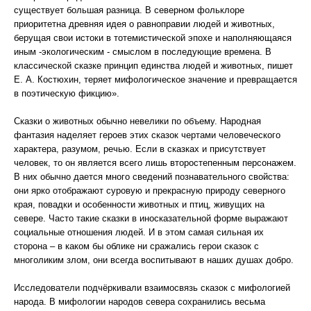
существует большая разница. В северном фольклоре
приоритетна древняя идея о равноправии людей и животных,
берущая свои истоки в тотемистической эпохе и наполняющаяся
иным -экологическим - смыслом в последующие времена. В
классической сказке принцип единства людей и животных, пишет
Е. А. Костюхин, теряет мифологическое значение и превращается
в поэтическую фикцию».
Сказки о животных обычно невелики по объему. Народная
фантазия наделяет героев этих сказок чертами человеческого
характера, разумом, речью. Если в сказках и присутствует
человек, то он является всего лишь второстепенным персонажем.
В них обычно дается много сведений познавательного свойства:
они ярко отображают суровую и прекрасную природу северного
края, повадки и особенности животных и птиц, живущих на
севере. Часто такие сказки в иносказательной форме выражают
социальные отношения людей. И в этом самая сильная их
сторона – в каком бы облике ни сражались герои сказок с
многоликим злом, они всегда воспитывают в наших душах добро.
Исследователи подчёркивали взаимосвязь сказок с мифологией
народа. В мифологии народов севера сохранились весьма