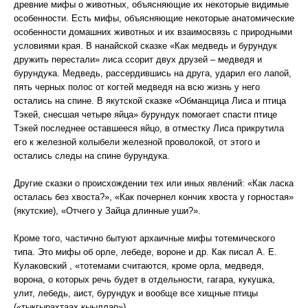
древние мифы о животных, объясняющие их некоторые видимые
особенности. Есть мифы, объясняющие некоторые анатомические
особенности домашних животных и их взаимосвязь с природными
условиями края. В нанайской сказке «Как медведь и бурундук
дружить перестали» лиса ссорит двух друзей – медведя и
бурундука. Медведь, рассердившись на друга, ударил его лапой,
пять черных полос от когтей медведя на всю жизнь у него
остались на спине. В якутской сказке «Обманщица Лиса и птица
Тэкей, снесшая четыре яйца» бурундук помогает спасти птице
Тэкей последнее оставшееся яйцо, в отместку Лиса прикрутила
его к железной колыбели железной проволокой, от этого и
остались следы на спине бурундука.
Другие сказки о происхождении тех или иных явлений: «Как ласка
осталась без хвоста?», «Как почернел кончик хвоста у горностая»
(якутские), «Отчего у Зайца длинные уши?».
Кроме того, частично бытуют архаичные мифы тотемического
типа. Это мифы об орле, лебеде, вороне и др. Как писал А. Е.
Кулаковский , «тотемами считаются, кроме орла, медведя,
ворона, о которых речь будет в отдельности, гагара, кукушка,
улит, лебедь, аист, бурундук и вообще все хищные птицы
(«тыкгырахтаах кыыллар»).