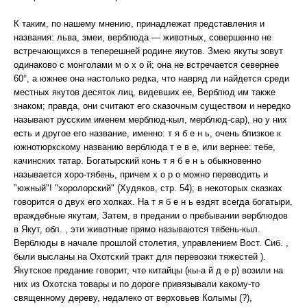
К таким, по нашему мнению, принадлежат представления и
названия: льва, змеи, верблюда — животных, совершенно не
встречающихся в теперешней родине якутов. Змею якуты зовут
одинаково с монголами м о х о й; она не встречается севернее
60°, а южнее она настолько редка, что навряд ли найдется среди
местных якутов десяток лиц, видевших ее, Верблюд им также
знаком; правда, они считают его сказочным существом и нередко
называют русским именем мерблюд-кыл, мерблюд-caр), но у них
есть и другое его название, именно: т я б е н ь, очень близкое к
южнотюркскому названию верблюда т е в е, или вернее: тебе,
качинских татар. Богатырский конь т я б е н ь обыкновенно
называется хоро-тябень, причем х о р о можно переводить и
"южный"! "хоролорский" (Худяков, стр. 54); в некоторых сказках
говорится о двух его холках. На т я б е н ь ездят всегда богатыри,
враждебные якутам, Затем, в предании о пребывании верблюдов
в Якут, обл. , эти животные прямо называются тябень-кыл.
Верблюды в начале прошлой столетия, управлением Вост. Сиб. ,
были высланы на Охотский тракт для перевозки тяжестей ).
Якутское предание говорит, что китайцы (кы-а й д е р) возили на
них из Охотска товары и по дороге привязывали какому-то
священному дереву, недалеко от верховьев Колымы (?),