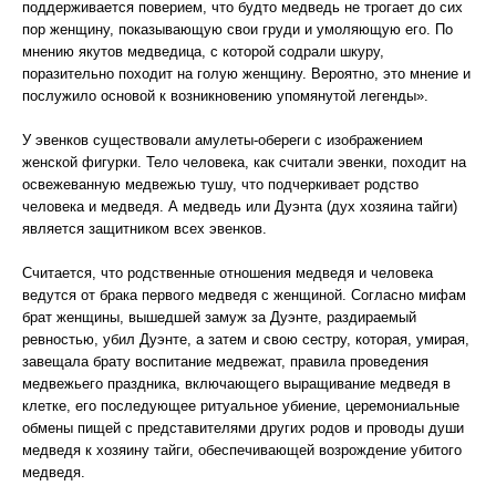
поддерживается поверием, что будто медведь не трогает до сих
пор женщину, показывающую свои груди и умоляющую его. По
мнению якутов медведица, с которой содрали шкуру,
поразительно походит на голую женщину. Вероятно, это мнение и
послужило основой к возникновению упомянутой легенды».
У эвенков существовали амулеты-обереги с изображением
женской фигурки. Тело человека, как считали эвенки, походит на
освежеванную медвежью тушу, что подчеркивает родство
человека и медведя. А медведь или Дуэнта (дух хозяина тайги)
является защитником всех эвенков.
Считается, что родственные отношения медведя и человека
ведутся от брака первого медведя с женщиной. Согласно мифам
брат женщины, вышедшей замуж за Дуэнте, раздираемый
ревностью, убил Дуэнте, а затем и свою сестру, которая, умирая,
завещала брату воспитание медвежат, правила проведения
медвежьего праздника, включающего выращивание медведя в
клетке, его последующее ритуальное убиение, церемониальные
обмены пищей с представителями других родов и проводы души
медведя к хозяину тайги, обеспечивающей возрождение убитого
медведя.