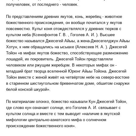
получеловек, от последнего - человек.
По представлениям древних якутов, конь, жеребец - животное
божественного происхождения, он вообще почитался у якутов
повсеместно. Культ коня отождествлялся у древних тюрков с
культом неба (Ксенофонтов Г. В. , Гоголев А. И. ). Высшее
божество назывался Джесегей Айыы, а жена-Джесегелджун Айыы
Хотун, к ним обращались на ысыахе (Алексеев Н. А. ). Джесегей
Тойон «в мифах якутов божество, способствующее размножению
лошадей, их покровитель. Джесегей Тойон представляли
человеком или ржущим жеребцом. В некоторых мифах он -
младший брат творца вселенной Юрюнг Айыы Тойона. Джесегей
Тойон вместе с женой живёт на четвёртом небе на северо-востоке
в старинном шестиугольном бревенчатом доме, обшитом снаружи
белой конской шкурой».
По материалам олонхо, божество называли Кун Джесегей Тойон,
где слово кун означает солнце, его Гоголев А. И. связывает с
культом солнца и вместе с тем выводит «наличие в якутской
мифологии центрально-азиатского мифа о солнечном
происхождении божественного коня».