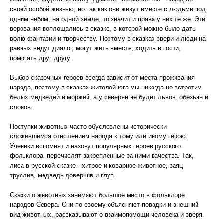
своей особой жизнью, но так как они живут вместе с людьми под
одним небом, на одной земле, то значит и права у них те же. Эти
верования воплощались в сказке, в которой можно было дать
волю фантазии и творчеству. Поэтому в сказках звери и люди на
равных ведут диалог, могут жить вместе, ходить в гости,
помогать друг другу.
Выбор сказочных героев всегда зависит от места проживания
народа, поэтому в сказках жителей юга мы никогда не встретим
белых медведей и моржей, а у северян не будет львов, обезьян и
слонов.
Поступки животных часто обусловлены исторически
сложившимся отношением народа к тому или иному герою.
Ученики вспомнят и назовут популярных героев русского
фольклора, перечислят закреплённые за ними качества. Так,
лиса в русской сказке - хитрое и коварное животное, заяц
труслив, медведь доверчив и глуп.
Сказки о животных занимают большое место в фольклоре
народов Севера. Они по-своему объясняют повадки и внешний
вид животных, рассказывают о взаимопомощи человека и зверя.