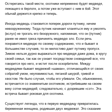
Остерегаясь такой мести, охотники непременно будят медведя,
лежащего в берлоге, а потом уже вступают с ним в бой. Этот
обычай держится крепко и теперь.
Иногда медведь становится поперек дороги путнику, ничем
невооруженному. Тогда путник начинает кланяться ему и умолять
(вслух) не трогать его безоружного, напоминая, что он (путник)
ранее не имел греха причинять медведю зло. Если речь
понравится медведю по своему содержанию, что и бывает в
большинстве случаев, то он милостиво дает путнику пропуск.
Зимою нельзя дурно выражаться про медведя даже дома, в кругу
своей семьи, так как он узнает посредством сновидений все, что
говорится про него, и мстит после оскорбителю. Между
медведями бывает медвежий «шаман», отличающийся от своих
собратий умом, неуязвимостью, пеганой шкурой, гривой и
хвостом. Не было случая, чтобы его убивали. Он, обыкновенно,
встречается со знаменитым охотником, истребившим на своем
веку сотни медведей, следовательно, с дозревшим «сэт». Эта
встреча бывает роковая для охотника.
Существует легенда, что в первую медведицу превратилась
беременная женщина, родившая двух медвежат. Это сказание