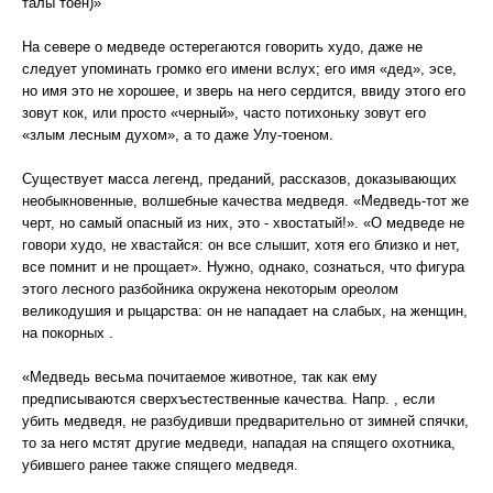
талы тоен)»
На севере о медведе остерегаются говорить худо, даже не
следует упоминать громко его имени вслух; его имя «дед», эсе,
но имя это не хорошее, и зверь на него сердится, ввиду этого его
зовут кок, или просто «черный», часто потихоньку зовут его
«злым лесным духом», а то даже Улу-тоеном.
Существует масса легенд, преданий, рассказов, доказывающих
необыкновенные, волшебные качества медведя. «Медведь-тот же
черт, но самый опасный из них, это - хвостатый!». «О медведе не
говори худо, не хвастайся: он все слышит, хотя его близко и нет,
все помнит и не прощает». Нужно, однако, сознаться, что фигура
этого лесного разбойника окружена некоторым ореолом
великодушия и рыцарства: он не нападает на слабых, на женщин,
на покорных .
«Медведь весьма почитаемое животное, так как ему
предписываются сверхъестественные качества. Напр. , если
убить медведя, не разбудивши предварительно от зимней спячки,
то за него мстят другие медведи, нападая на спящего охотника,
убившего ранее также спящего медведя.