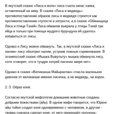
В якутской сказке «Лиса и волк» лиса съела запас хаяка,
оставленный на зиму. В сказке «Лиса и медведь»
противопоставление образов лисы и медведя строится как
противопоставление глупости и хитрости, а в сказке «Обманщица
Лиса и птица Тэкей» Лиса обманом выкрала у птицы Тэкей три
яйца и только при помощи мудрого бурундука ей удалось
избавиться от лисы.
Однако и Лису можно обмануть. Так, в якутской сказке «Лиса и
налим» лису обхитрил налим, устроив ложные соревнования. В
эскимосский сказке «Мышка Вывульту» мышка обманула лису,
хотя «говорят, что в тундре хитрей лисички зверя нет».
Однако в сказке «Великанша Майырахпан» спасла маленьких
девочек от великанши именно лисичка, а не медведь, ни ворон.
2. 3. Образ коня.
Согласно якутской мифологии домашние животные созданы
добрыми божествами (айы). В одном мифе говорится, что Юрюнг
айы тойон создал коня одновременно с человеком, в другом -
творец сначала сделал коня, от него произошёл полуконь-