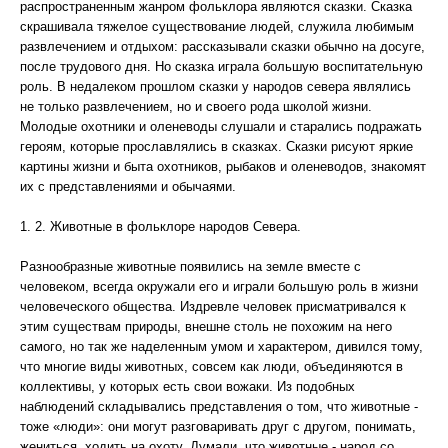
распространенным жанром фольклора являются сказки. Сказка
скрашивала тяжелое существование людей, служила любимым
развлечением и отдыхом: рассказывали сказки обычно на досуге,
после трудового дня. Но сказка играла большую воспитательную
роль. В недалеком прошлом сказки у народов севера являлись
не только развлечением, но и своего рода школой жизни.
Молодые охотники и оленеводы слушали и старались подражать
героям, которые прославлялись в сказках. Сказки рисуют яркие
картины жизни и быта охотников, рыбаков и оленеводов, знакомят
их с представлениями и обычаями.
1. 2. Животные в фольклоре народов Севера.
Разнообразные животные появились на земле вместе с
человеком, всегда окружали его и играли большую роль в жизни
человеческого общества. Издревле человек присматривался к
этим существам природы, внешне столь не похожим на него
самого, но так же наделенным умом и характером, дивился тому,
что многие виды животных, совсем как люди, объединяются в
коллективы, у которых есть свои вожаки. Из подобных
наблюдений складывались представления о том, что животные -
тоже «люди»: они могут разговаривать друг с другом, понимать,
жениться, ходить на охоту. Думали, что животные - народ со