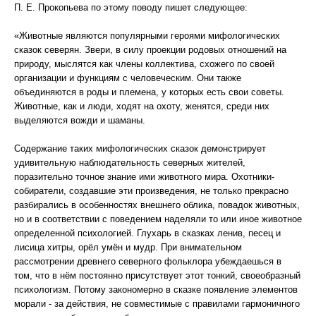
П. Е. Прокопьева по этому поводу пишет следующее:
«Животные являются популярными героями мифологических
сказок северян. Звери, в силу проекции родовых отношений на
природу, мыслятся как члены коллектива, схожего по своей
организации и функциям с человеческим. Они также
объединяются в роды и племена, у которых есть свои советы.
Животные, как и люди, ходят на охоту, женятся, среди них
выделяются вожди и шаманы.
Содержание таких мифологических сказок демонстрирует
удивительную наблюдательность северных жителей,
поразительно точное знание ими животного мира. Охотники-
собиратели, создавшие эти произведения, не только прекрасно
разбирались в особенностях внешнего облика, повадок животных,
но и в соответствии с поведением наделяли то или иное животное
определенной психологией. Глухарь в сказках ленив, песец и
лисица хитры, орёл умён и мудр. При внимательном
рассмотрении древнего северного фольклора убеждаешься в
том, что в нём постоянно присутствует этот тонкий, своеобразный
психологизм. Потому закономерно в сказке появление элементов
морали - за действия, не совместимые с правилами гармоничного