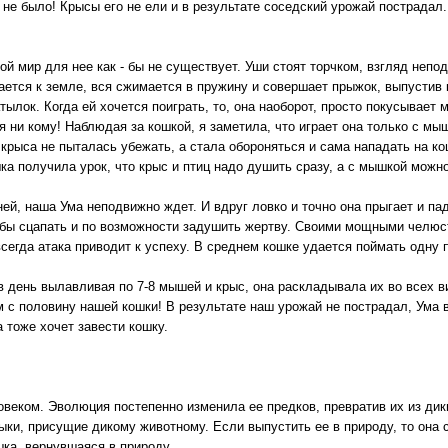
не было! Крысы его не ели и в результате соседский урожай пострадал
й мир для нее как - бы не существует. Уши стоят торчком, взгляд непод
ется к земле, вся сжимается в пружину и совершает прыжок, выпустив к
тылок. Когда ей хочется поиграть, то, она наоборот, просто покусывает 
ся ни кому! Наблюдая за кошкой, я заметила, что играет она только с 
 крыса не пыталась убежать, а стала обороняться и сама нападать на ко
ка получила урок, что крыс и птиц надо душить сразу, а с мышкой можно
ней, наша Ума неподвижно ждет. И вдруг ловко и точно она прыгает и па
обы сцапать и по возможности задушить жертву. Своими мощными челю
всегда атака приводит к успеху. В среднем кошке удается поймать одну 
в день вылавливая по 7-8 мышей и крыс, она раскладывала их во всех 
 с половину нашей кошки! В результате наш урожай не пострадал, Ума 
 тоже хочет завести кошку.
овеком. Эволюция постепенно изменила ее предков, превратив их из дик
ыки, присущие дикому животному. Если выпустить ее в природу, то она
шка, вернувшаяся в природу.