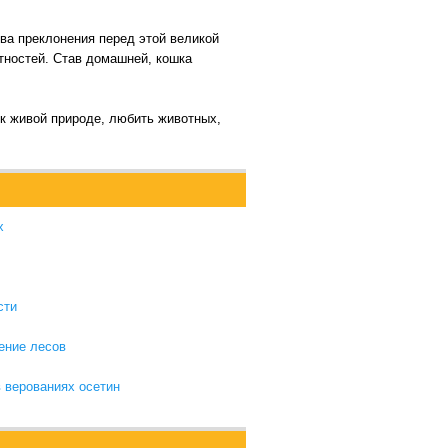
тва преклонения перед этой великой
тностей. Став домашней, кошка
 к живой природе, любить животных,
х
сти
ение лесов
в верованиях осетин