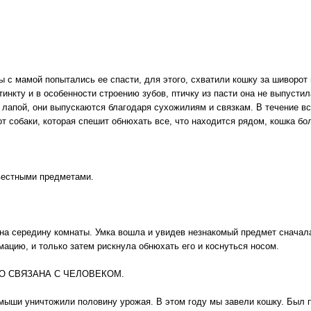
ы с мамой попытались ее спасти, для этого, схватили кошку за шиворот 
тинкту и в особенности строению зубов, птичку из пасти она не выпусти
лапой, они выпускаются благодаря сухожилиям и связкам. В течение вс
от собаки, которая спешит обнюхать все, что находится рядом, кошка бо
вестными предметами.
на середину комнаты. Умка вошла и увидев незнакомый предмет сначала
ацию, и только затем рискнула обнюхать его и коснуться носом.
О СВЯЗАНА С ЧЕЛОВЕКОМ.
 мыши уничтожили половину урожая. В этом году мы завели кошку. Был 