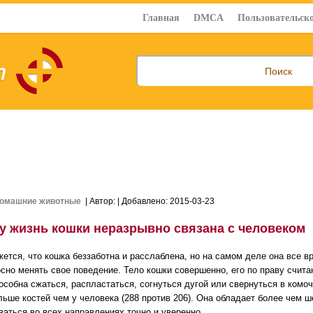
Главная
DMCA
Пользовательско
омашние животные
| Автор:
| Добавлено: 2015-03-23
у жизнь кошки неразрывно связана с человеком
жется, что кошка беззаботна и расслаблена, но на самом деле она все 
сно менять свое поведение. Тело кошки совершенно, его по праву счита
особна сжаться, распластаться, согнуться дугой или свернуться в комоче
льше костей чем у человека (288 против 206). Она обладает более чем 
ваться во всех направлениях точно и уверенно.