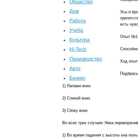
Общество
Дом
Усы и бр
препятств
Работа
есть чув
Учеба
Опыт №1
Культура
Способно
Hi-Tech
Производство
Ход опыт
Авто
Подбрасы
Бизнес
1) Лапами вниз
2) Спиной вниз
3) Сбоку вниз
Во всех трех случаях Умка переворачива
1) Во время падения с высоты она поль