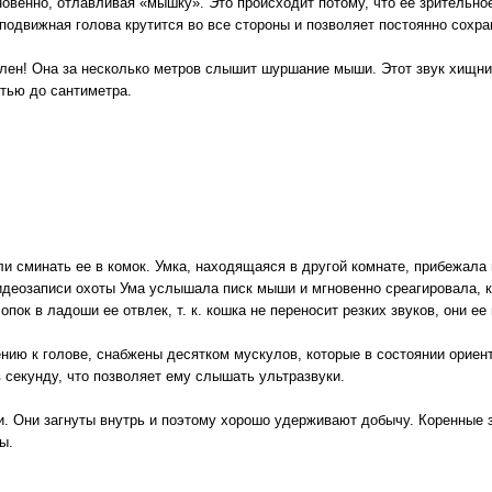
новенно, отлавливая «мышку». Это происходит потому, что ее зрительное
одвижная голова крутится во все стороны и позволяет постоянно сохра
телен! Она за несколько метров слышит шуршание мыши. Этот звук хищни
стью до сантиметра.
 сминать ее в комок. Умка, находящаяся в другой комнате, прибежала н
идеозаписи охоты Ума услышала писк мыши и мгновенно среагировала, к
пок в ладоши ее отвлек, т. к. кошка не переносит резких звуков, они ее 
нию к голове, снабжены десятком мускулов, которые в состоянии ориент
 секунду, что позволяет ему слышать ультразвуки.
и. Они загнуты внутрь и поэтому хорошо удерживают добычу. Коренные 
ы.