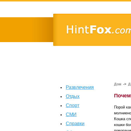
Дом
->
Д
Развлечения
Почем
Отдых
Спорт
Порой ка
молниено
СМИ
Кошка сп
Справки
кошки бо
поворачи