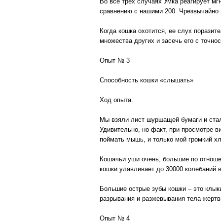
Во все трех случаях Умка реагирует мг
сравнению с нашими 200. Чрезвычайно п
Когда кошка охотится, ее слух порази
множества других и засечь его с точно
Опыт № 3
Способность кошки «слышать»
Ход опыта:
Мы взяли лист шуршащей бумаги и стали
Удивительно, но факт, при просмотре в
поймать мышь, и только мой громкий хло
Кошачьи уши очень, большие по отноше
кошки улавливает до 30000 колебаний в
Большие острые зубы кошки – это клык
разрывания и разжевывания тела жертв
Опыт № 4