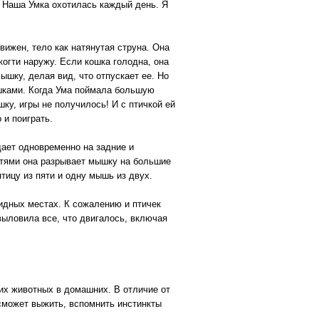
. Наша Умка охотилась каждый день. Я
вижен, тело как натянутая струна. Она
огти наружу. Если кошка голодна, она
мышку, делая вид, что отпускает ее. Но
мышками. Когда Ума поймала большую
шку, игры не получилось! И с птичкой ей
 и поиграть.
дает одновременно на задние и
стями она разрывает мышку на большие
птицу из пяти и одну мышь из двух.
видных местах. К сожалению и птичек
выловила все, что двигалось, включая
их животных в домашних. В отличие от
 сможет выжить, вспомнить инстинкты