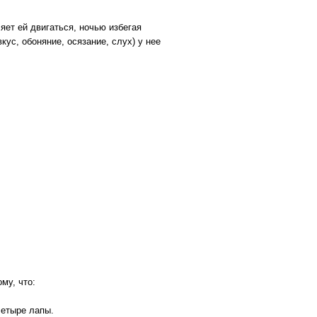
яет ей двигаться, ночью избегая
кус, обоняние, осязание, слух) у нее
му, что:
четыре лапы.