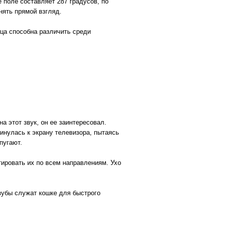
 поле составляет 287 градусов, по
нять прямой взгляд.
ца способна различить среди
а этот звук, он ее заинтересовал.
инулась к экрану телевизора, пытаясь
пугают.
ировать их по всем направлениям. Ухо
зубы служат кошке для быстрого