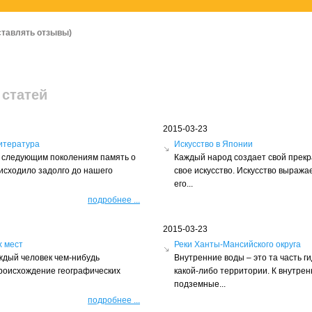
ставлять отзывы)
 статей
2015-03-23
итература
Искусство в Японии
ть следующим поколениям память о
Каждый народ создает свой прек
оисходило задолго до нашего
свое искусство. Искусство выражае
его...
подробнее
...
2015-03-23
х мест
Реки Ханты-Мансийского округа
ждый человек чем-нибудь
Внутренние воды – это та часть г
происхождение географических
какой-либо территории. К внутрен
подземные...
подробнее
...