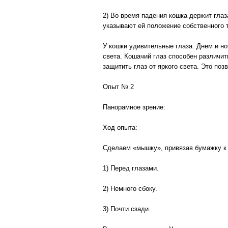
2) Во время падения кошка держит глаз
указывают ей положение собственного т
У кошки удивительные глаза. Днем и н
света. Кошачий глаз способен различить
защитить глаз от яркого света. Это поз
Опыт № 2
Панорамное зрение:
Ход опыта:
Сделаем «мышку», привязав бумажку к 
1) Перед глазами.
2) Немного сбоку.
3) Почти сзади.