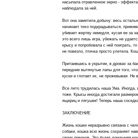
насыпала отравленное зерно - эффекта 
наблюдала за ней.
Вот она заметила добычу: весь остально
начинает тихо подкрадываться, прижима
убивает жертву немедля, кусая ее за за
это всего лишь игра, убежать не удает
крысу и попробовала с ней поиграть, то
не повезло, птичка просто улетела. Кош
Притаившись в укрытии, в дровах за ба
передние вытянутые лапы для того, чт
куски и глотает их, не прожевывая. Не 
Все лето трудилась наша Ума. Иногда, 
тоже. Крысы иногда достигали размером
ящериц и лягушек! Теперь наша соседка
ЗАКЛЮЧЕНИЕ
Жизнь кошки неразрывно связана с чел
собаки, кошка всю жизнь сохраняет нав
своих предков. Это будет домашняя ко