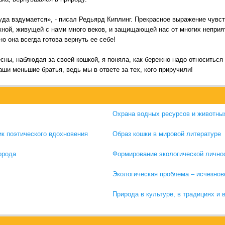
куда вздумается», - писал Редьярд Киплинг. Прекрасное выражение чувс
жной, живущей с нами много веков, и защищающей нас от многих неприя
о она всегда готова вернуть ее себе!
сны, наблюдая за своей кошкой, я поняла, как бережно надо относиться
наши меньшие братья, ведь мы в ответе за тех, кого приручили!
Охрана водных ресурсов и животны
ик поэтического вдохновения
Образ кошки в мировой литературе
орода
Формирование экологической лично
Экологическая проблема – исчезнов
Природа в культуре, в традициях и 