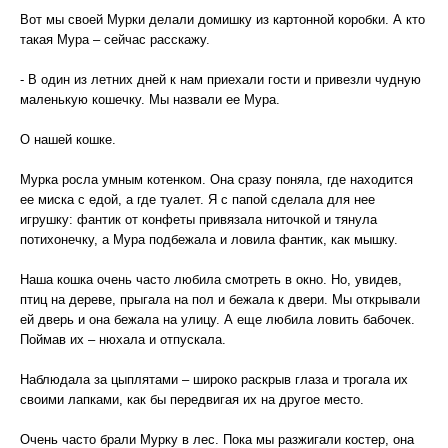
Вот мы своей Мурки делали домишку из картонной коробки. А кто
такая Мура – сейчас расскажу.
- В один из летних дней к нам приехали гости и привезли чудную
маленькую кошечку. Мы назвали ее Мура.
О нашей кошке.
Мурка росла умным котенком. Она сразу поняла, где находится
ее миска с едой, а где туалет. Я с папой сделала для нее
игрушку: фантик от конфеты привязала ниточкой и тянула
потихонечку, а Мура подбежала и ловила фантик, как мышку.
Наша кошка очень часто любила смотреть в окно. Но, увидев,
птиц на дереве, прыгала на пол и бежала к двери. Мы открывали
ей дверь и она бежала на улицу. А еще любила ловить бабочек.
Поймав их – нюхала и отпускала.
Наблюдала за цыплятами – широко раскрыв глаза и трогала их
своими лапками, как бы передвигая их на другое место.
Очень часто брали Мурку в лес. Пока мы разжигали костер, она