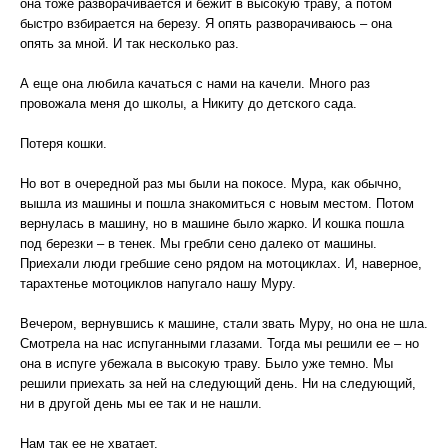
она тоже разворачивается и бежит в высокую траву, а потом
быстро взбирается на березу. Я опять разворачиваюсь – она
опять за мной. И так несколько раз.
А еще она любила качаться с нами на качели. Много раз
провожала меня до школы, а Никиту до детского сада.
Потеря кошки.
Но вот в очередной раз мы были на покосе. Мура, как обычно,
вышла из машины и пошла знакомиться с новым местом. Потом
вернулась в машину, но в машине было жарко. И кошка пошла
под березки – в тенек. Мы гребли сено далеко от машины.
Приехали люди гребшие сено рядом на мотоциклах. И, наверное,
тарахтенье мотоциклов напугало нашу Муру.
Вечером, вернувшись к машине, стали звать Муру, но она не шла.
Смотрела на нас испуганными глазами. Тогда мы решили ее – но
она в испуге убежала в высокую траву. Было уже темно. Мы
решили приехать за ней на следующий день. Ни на следующий,
ни в другой день мы ее так и не нашли.
Нам так ее не хватает.