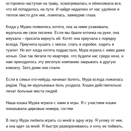
осторожно наступая на траву, осматривалась и обнюхивала все,
что ей попадалось на пути. И найдя недалеко от нас удобное и
теплое место для нее, ложилась, зажмурив глаза.
Когда у Мурки появились котята, она за ними ухаживала,
мурлыча им свои песенки. Если мы брали котенка на руки, она
мяукала – просила вернуть ей. Котят она приучала к порядку
всегда. Приучила кушать с миски, спать в коробке, ходить в
туалет. Но вот когда котята подрастали, Мура играла с ними даже
ночью. Они так бегали по квартире, что будили нас среди ночи, и
нам приходилось эту веселую компанию закрывать в другую
комнату. Зато днем они спали.
Если в семье кто-нибудь начинал болеть, Мура всегда ложилась
рядом. Под ее мурлыканье боль уходила. Кошки действительно
лечат больные места людей.
Наша кошка Мурка играла с нами в игры. Я с участием кошки
показывала цирковые номера, гостям.
В лесу Мура любила играть со мной в одну игру. Я ухожу от нее,
а она идет за мной. Я быстро разворачиваюсь и хочу ее поймать,