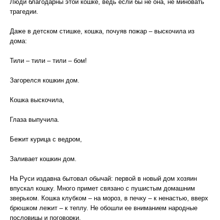
Люди благодарны этой кошке, ведь если бы не она, не миновать
трагедии.
Даже в детском стишке, кошка, почуяв пожар – выскочила из
дома:
Тили – тили – тили – бом!
Загорелся кошкин дом.
Кошка выскочила,
Глаза выпучила.
Бежит курица с ведром,
Заливает кошкин дом.
На Руси издавна бытовал обычай: первой в новый дом хозяин
впускал кошку. Много примет связано с пушистым домашним
зверьком. Кошка клубком – на мороз, в печку – к ненастью, вверх
брюшком лежит – к теплу. Не обошли ее вниманием народные
пословицы и поговорки.