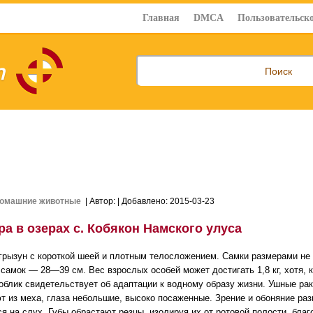
Главная
DMCA
Пользовательско
омашние животные
| Автор:
| Добавлено: 2015-03-23
а в озерах с. Кобякон Намского улуса
грызун с короткой шеей и плотным телосложением. Самки размерами не 
самок — 28—39 см. Вес взрослых особей может достигать 1,8 кг, хотя, к
облик свидетельствует об адаптации к водному образу жизни. Ушные ра
т из меха, глаза небольшие, высоко посаженные. Зрение и обоняние раз
ся на слух. Губы обрастают резцы, изолируя их от ротовой полости, бла