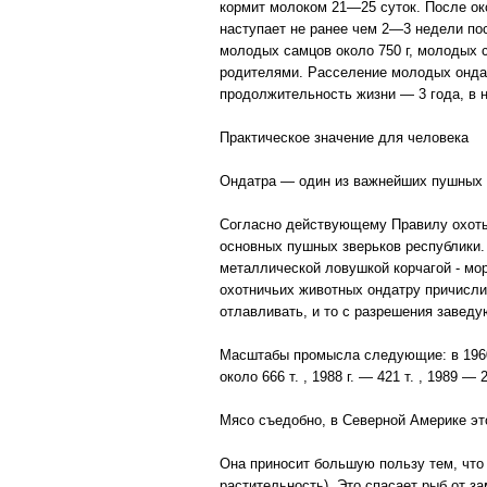
кормит молоком 21—25 суток. После ок
наступает не ранее чем 2—3 недели пос
молодых самцов около 750 г, молодых 
родителями. Расселение молодых онда
продолжительность жизни — 3 года, в н
Практическое значение для человека
Ондатра — один из важнейших пушных п
Согласно действующему Правилу охоты 
основных пушных зверьков республики.
металлической ловушкой корчагой - мо
охотничьих животных ондатру причислил
отлавливать, и то с разрешения заведу
Масштабы промысла следующие: в 1960—1
около 666 т. , 1988 г. — 421 т. , 1989 — 26
Мясо съедобно, в Северной Америке эт
Она приносит большую пользу тем, что
растительность). Это спасает рыб от за