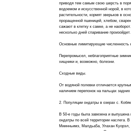
приводя тем самым свою шерсть в поряд
водоемом и искусственной норой, в ко
растительности, кормят зверьков в осн
проращенной пшеницей, хлебом, сварен
сажают в клетку к самке, а не наоборот
несколько дней спаривание произойдет.
Основные лимитирующие численность 
Перепромысел, неблагоприятные зимние
хищники и, возможно, болезни.
Сходные виды.
От водяной полевки отличается крупны
наличием перепонок на пальцах задних 
2. Популяции ондатры в озерах с. Кобя
В 50-е годы была завезена и выпушена
ондатры по всей территории наслега. В
Миинньимэ, Малдьа5а, Улахан Куорэл, 