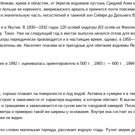
бликам, краям и областям, от берегов водоемов пустынь Средней Азии к
о больше ее коренного, американского ареала и прижился почти повсем
и значительную часть лесостепной и таежной зон Сибири до Дальнего В
и в Якутии. В 1930—1932 годах 120 особей ондатры (63 особи из Финля
р. Токко. Уже на следующий год в местах выпуска начался отлов для вн
атры периодически производится и в настоящее время, однако, в 1955
заселены им. Населяет очагами все пригодные для обитания водоемы Яку
 1992 г. оценивалась ориентировочно в 500 т. , 1993 г. — 600 т. , 1994 г
 хорошо плавает на поверхности и под водой. Активна в сумерки и в тем
роят в зависимости от характера водоема, в котором обитают. В высок
и траншеями и заканчиваются на сухом месте гнездовой камерой. Поселе
метра и примерно такой же ширины у основания. Внутри она состоит из 
ужи не виден.
ело словно маленькая торпеда, рассекает водную гладь. Рулит зверек 