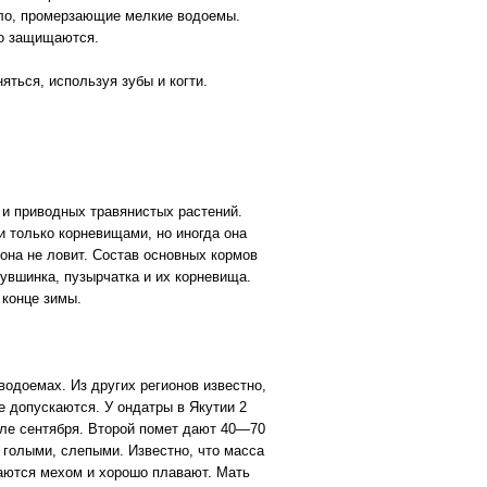
ило, промерзающие мелкие водоемы.
но защищаются.
яться, используя зубы и когти.
 и приводных травянистых растений.
и только корневищами, но иногда она
на не ловит. Состав основных кормов
кувшинка, пузырчатка и их корневища.
 конце зимы.
одоемах. Из других регионов известно,
е допускаются. У ондатры в Якутии 2
ле сентября. Второй помет дают 40—70
голыми, слепыми. Известно, что масса
ваются мехом и хорошо плавают. Мать