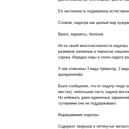
Её численность подвержена естественн
Словом, ондатра как ценный вид нуждае
Враги, паразиты, болезни.
Из-за своей многочисленности ондатры
размеров наземные и пернатые хищники:
сорока. Изредка норы и хатки ондатр р
У нее отмечены 3 вида трематод, 2 вида
quinqueserialis.
Были сообщения, что от ондатр люди з
местах), небольшая часть ондатр могла
Но избежать даже единичных заражений
туляремии они не поддерживают.
Выращивание ондатры.
Содержат зверьков в обтянутых металли