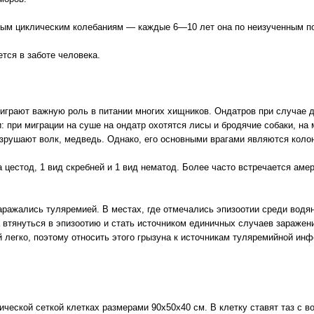
ым циклическим колебаниям — каждые 6—10 лет она по неизученным по
тся в заботе человека.
 играют важную роль в питании многих хищников. Ондатров при случае д
 при миграции на суше на ондатр охотятся лисы и бродячие собаки, на
азрушают волк, медведь. Однако, его основными врагами являются колон
 цестод, 1 вид скребней и 1 вид нематод. Более часто встречается амер
аражались туляремией. В местах, где отмечались эпизоотии среди водя
 втянуться в эпизоотию и стать источником единичных случаев заражен
 легко, поэтому относить этого грызуна к источникам туляремийной инф
ческой сеткой клетках размерами 90х50х40 см. В клетку ставят таз с во