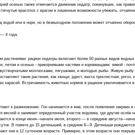
здней осенью также отмечается движение ондатр, покинувших, как прав
тигнутые врасплох с врагом и лишенные возможности убежать, отчаян
д водой или в норе, но в безвыходном положении может отчаянно оборон
— 4 года.
и растениями: рацион ондатры включает более 50 разных видов водных
; летом и осенью - прикорневыми частями и корневищами; зимой - почт
двустворчатыми моллюсками, лягушками, и молодью рыбы. Живую рыбу о
ставляют такие растения, как хвощи, рдест, вахта трехлистная, рогоз, 
ах карасей. Встречаемость животных кормов в рационе увеличивается в
ают к размножению. Гон начинается в мае, после появления закраин в в
я весной и занимает определенный участок водоема, где другие особи н
даются в конце июня—начале июля, второго — в середине августа—нача
уток. В помете до 15 детенышей, в среднем 8—9. Детеныши рождаются 
вают они в 12 суточном возрасте. Примерно, в этом возрасте они покры