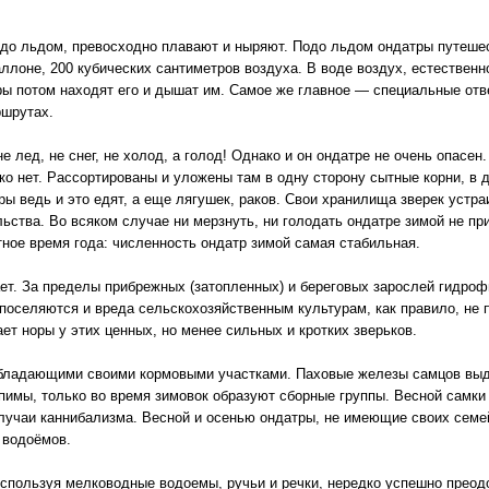
одо льдом, превосходно плавают и ныряют. Подо льдом ондатры путешес
аллоне, 200 кубических сантиметров воздуха. В воде воздух, естествен
ы потом находят его и дышат им. Самое же главное — специальные отве
ршрутах.
 лед, не снег, не холод, а голод! Однако и он ондатре не очень опасен
ько нет. Рассортированы и уложены там в одну сторону сытные корни, в 
ы ведь и это едят, а еще лягушек, раков. Свои хранилища зверек устраив
ьства. Во всяком случае ни мерзнуть, ни голодать ондатре зимой не пр
тное время года: численность ондатр зимой самая стабильная.
ет. За пределы прибрежных (затопленных) и береговых зарослей гидроф
поселяются и вреда сельскохозяйственным культурам, как правило, не 
ает норы у этих ценных, но менее сильных и кротких зверьков.
бладающими своими кормовыми участками. Паховые железы самцов выд
пимы, только во время зимовок образуют сборные группы. Весной самки
случаи каннибализма. Весной и осенью ондатры, не имеющие своих семе
 водоёмов.
спользуя мелководные водоемы, ручьи и речки, нередко успешно преодо