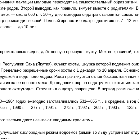
ончания лактации молодые переходят на самостоятельный образ жизни.
ле родов. Второй выводок, как правило, зимует вместе с родителями. В
самок — около 660 г. К 30-му дню молодые ондатры становятся самосто
тр происходит весной. Половой зрелости ондатры достигают в 7—12 ме
еволе — до 10 лет.
ромысловых видов, даёт ценную прочную шкурку. Мех ее красивый, теп
Республики Саха (Якутия), объект охоты, шкурка которой подлежит обя
 Предельно разрешенные сроки охоты с 1 декабря по 10 апреля. Основн
рдушкой в воде подо льдом. Реже практикуется отлов бескрестовинным 
и из-за ее ценного меха. До недавних пор на ондатру мог охотиться ка
ющего охотугодья. Стрелять в ондатру запрещено. В период размножени
964 годах ежегодно заготавливались 531—855 т. , в среднем, в год 670
5 т. , 1990 г. — 277 т. , 1991 г. — 273 т. , 1992 г. - 268 т. , 1993 г. — 123 т
ого зверька даже называют «водяным кроликом».
 улучшает кислородный режим водоемов (зимой во льду устраивает от
моров.