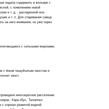
чше ондатр содержать в вольере с
есной, с появлением новой
зом и т. д. , распаренной или
шек и т. п. Для спаривания самца
ать на него внимания, но уже через
 сочетающиеся с сильными морозами,
м с боков чешуйчатым хвостом и
олочит хвост.
 проведено многократное расселение
озерах: Хара о5ус, Талаппыт,
е с хорошо развитой водной