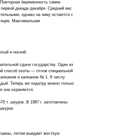
 Повторная беременность самки
 первой декаде декабря. Средний вес
ятельными, однако на зиму остаются с
сяцев. Максимальная
лый и ноский.
зательной сдаче государству. Один из
ой способ охоты — отлов специальной
капканом и капканом № 1. К числу
ждый. Теперь же ондатру можно только
я она охраняется.
 т. шкурок. В 1987 г. заготовлены
. шкурок.
душины, летом выедает жесткую