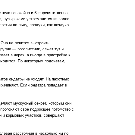
твуют спокойно и беспрепятственно.
но, пузырьками устремляется из волос
рстия во льду, продухи, как воздухо-
. Она не ленится выстроить
другую — роголистник, лежат тут и
ает в норах, а иногда в пристройке к
иходится. По некоторым подсчетам,
итов ондатры не уходят. На пахотных
причиняют. Если ондатра попадает в
еляют мускусный секрет, которым они
 прогоняют своё подросшее потомство с
й и кормовых участков, совершают
левая расстояния в несколько км по