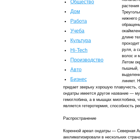
Общество
растения
Дом
Треуголь
нижнего 
Работа
обращены
Учеба
окаймлен
длине те
Культура
проходит
руля, а 
Hi-Tech
волос и 
Производство
Летом ок
пышный, 
Авто
выделени
Бизнес
линяет. 
придает зверьку хорошую плавучесть, с
ондатры имеется другое название — му
гемоглобина, а в мышцах миоглобина, 
является гетеротермия, способность ре
Распространение
Коренной ареал ондатры — Северная Ам
акклиматизировали в нескольких страна