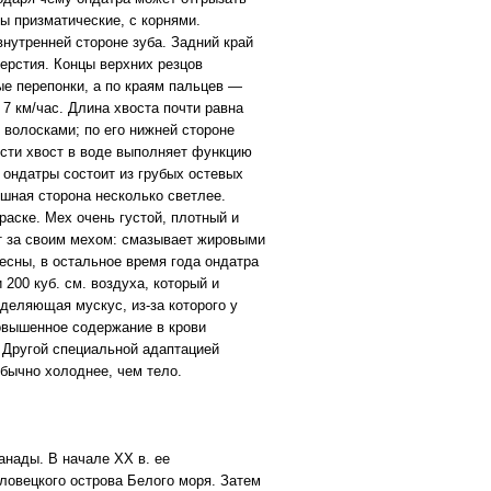
ы призматические, с корнями.
внутренней стороне зуба. Задний край
ерстия. Концы верхних резцов
е перепонки, а по краям пальцев —
7 км/час. Длина хвоста почти равна
волосками; по его нижней стороне
ости хвост в воде выполняет функцию
 ондатры состоит из грубых остевых
шная сторона несколько светлее.
раске. Мех очень густой, плотный и
т за своим мехом: смазывает жировыми
есны, в остальное время года ондатра
200 куб. см. воздуха, который и
деляющая мускус, из-за которого у
овышенное содержание в крови
 Другой специальной адаптацией
обычно холоднее, чем тело.
анады. В начале XX в. ее
оловецкого острова Белого моря. Затем