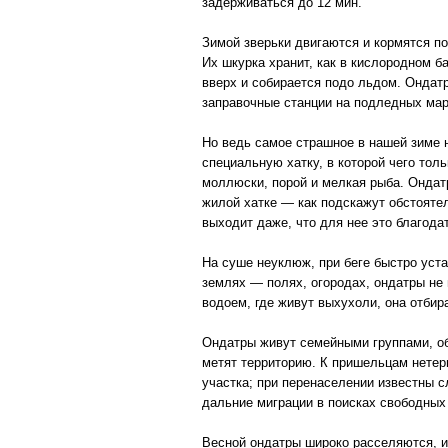
задерживаться до 12 мин.
Зимой зверьки двигаются и кормятся п
Их шкурка хранит, как в кислородном б
вверх и собирается подо льдом. Ондатр
заправочные станции на подледных ма
Но ведь самое страшное в нашей зиме не
специальную хатку, в которой чего тол
моллюски, порой и мелкая рыба. Ондатр
жилой хатке — как подскажут обстоятел
выходит даже, что для нее это благода
На суше неуклюж, при беге быстро уста
землях — полях, огородах, ондатры не 
водоем, где живут выхухоли, она отбир
Ондатры живут семейными группами, о
метят территорию. К пришельцам нетер
участка; при перенаселении известны 
дальние миграции в поисках свободных
Весной ондатры широко расселяются, и