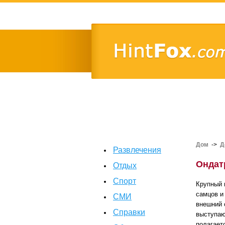
Дом
->
Д
Развлечения
Ондатр
Отдых
Спорт
Крупный 
самцов и 
СМИ
внешний 
Справки
выступаю
полагает