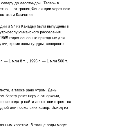
 северу до лесотундры. Теперь в
естно — от границ Финляндии через всю
остока и Камчатки .
ндии и 57 из Канады) были выпущены в
утриреспубликанского расселения.
—1965 годах основные пригодные для
тии, кроме зоны тундры, северного
. — 1 млн 8 т. , 1995 г. — 1 млн 500 т.
ноте, а также рано утром. День
ом берегу роют нору с отнорками,
ние ондатр найти легко: они строят на
одной или нескольких камер. Выход из
длинным хвостом. В толще воды могут