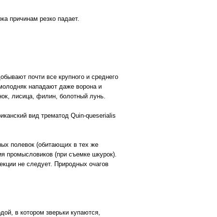
ка причинам резко падает.
обывают почти все крупного и среднего
 молодняк нападают даже ворона и
ок, лисица, филин, болотный лунь.
иканский вид трематод Quin-queserialis
ных полевок (обитающих в тех же
ия промысловиков (при съемке шкурок).
екции не следует. Природных очагов
дой, в котором зверьки купаются,