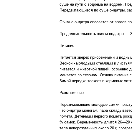
суше на пути с водоема на водоем. По
Передвигающиеся по суше ондатры, зас
Обычно ондатра спасается от врагов по
Продолжительность жизни ондатры — 3
Питание
Питается зверек прибрежными и водным
Весной - молодыми стеблями и листьями
питается и животной пищей, особенно 
меняется по сезонам. Основу питания со
Зимой нередко таскает в кормовых хатк
Размножение
Перезимовавшие молодые самки приступ
что ондатра моногам, пара складываетс
помета. Детеныши первого помета рож
% самок. Беременность длится 26—29 с
тела новорожденных около 20 г, прозре