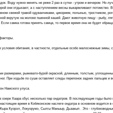
ок. Воду нужно менять не реже 2 раз в сутки - утром и вечером. Но лу
торой они отдыхают, а с наступлением весны выкармливают потомство. В
овном свежей травой одуванчиками, цикорием, полынью, тростником, рого
ной вкрутую на молоке пшенной кашей. Дают животную пищу - рыбу, лягу
. Если самка готова принять самца, то первое время она не будет обращ
факторы.
 условия обитания, в частности, отдельные особо малоснежные зимы,
ми размерами, рыжевато-бурой окраской, длинным, толстым, уплощенны
ног. При ходьбе по суше оставляет следы перепонок задних пальцев и в
кон Намского улуса.
 в озере Хаара о5ус несколько пар ондатров. В последующие годы было
 настоящее время в Кобяконском наслеге ондатра в основном водится в 
Кыра Куорэл, Локуорумэ, Сылгы Маныыр, Дьаакып . Это - глубоководны