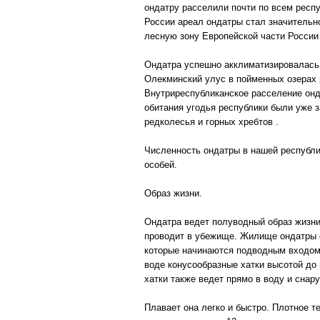
ондатру расселили почти по всем респу
России ареал ондатры стал значительн
лесную зону Европейской части России 
Ондатра успешно акклиматизировалась 
Олекминский улус в пойменных озерах 
Внутриреспубликанское расселение онд
обитания угодья республики были уже 
редколесья и горных хребтов .
Численность ондатры в нашей республике в
особей.
Образ жизни.
Ондатра ведет полуводный образ жизни,
проводит в убежище. Жилище ондатры ст
которые начинаются подводным входом 
воде конусообразные хатки высотой до 
хатки также ведет прямо в воду и снар
Плавает она легко и быстро. Плотное т