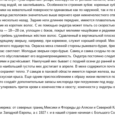
 под водой, не захлебываясь. Особенности строения зубов: коренные зуб
ники на жевательной поверхности одинаковые как по наружной, так и по 
резца расположен значительно выше верхнего края нижнечелюстного отв
 несколько назад. Задние ноги длиннее передних, имеются плавательны
ие из коротких волос. С их помощью ондатра может плыть со скоростью 
ла — 18—28 см, уплощен с боков, покрыт мелкими чешуйками и редкими 
 гребень удлинённых жёстких волос. Сдавленный в вертикальной плоск
сидящему зверьку, например, при кормежке, служит хорошей опорой. Мех
мягкого подшерстка. Окраска меха спинной стороны рыжевато-бурая, брю
рас светлеет. Молодые зверьки серо-бурые. Самец и самка сходны по ок
что обусловливает его водонепроницаемость. Ондатра постоянно следи
ями и расчёсывает. Наилучший мех бывает с поздней осени до ранней в
Но наибольшей густоты мех достигает в апреле. В мехе содержится почти 
охраняет тепло. У самцов в паховой области имеется парная железа, вы
скусная крыса. Еще одним приспособлением к образу жизни является п
что создаёт дополнительные запасы кислорода при погружении под воду.
гулировать приток крови к конечностям и хвосту; конечности у ондатры 
ерика: от северных границ Мексики и Флориды до Аляски и Северной К
х Западной Европы, а с 1927 г. и в нашей стране начиная с Большого С