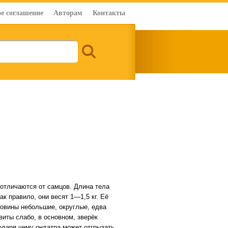
е соглашение
Авторам
Контакты
отличаются от самцов. Длина тела
ак правило, они весят 1—1,5 кг. Её
ковины небольшие, округлые, едва
виты слабо, в основном, зверёк
годаря чему ондатра может отгрызать