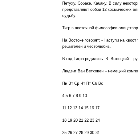
Петуху, Собаке, Кабану. В силу некото
представляют собой 12 космических вл
судьбу.
Тигр в восточной философии олицетвор
На Востоке говорят: «Наступи на хвост т
решителен и честолюбив.
В год Тигра родились: В. Высоцкий – ру
Людвиг Ван Бетховен – немецкий компо
Пн Вт Ср Чт Пт Сб Вс
4 5 6 7 8 9 10
11 12 13 14 15 16 17
18 19 20 21 22 23 24
25 26 27 28 29 30 31