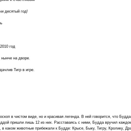
чи десятый год!
рь
2010 год
 нынче на дворе.
дачлив Тигр в игре.
оскоп в чистом виде, но и красивая легенда. В ней говорится, что Будд
уддой пришли лишь 12 из них. Расставаясь с ними, Будда вручил каждо
 в каком животные прибежали к Будде: Крысе, Быку, Тигру, Кролику, Др