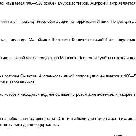
насчитывается 480—520 особей амурских тигров. Амурский тигр являет
ский тигр— подвид тигра, обитающий на территории Индии. Популяция д
тае, Таиланде, Малайзии и Вьетнаме. Количество особей его популяции
льно в южной части полуостров Малакка. Последние учёты показали нал
 на острове Суматра. Численность дикой популяции оценивается в 400—
ов и заповедников.
, который находится под наибольшей угрозой исчезновения, и, скорее в
о на небольшом острове Бали. Эти тигры были уничтожены охотниками: 
е тигры никогда не содержались.