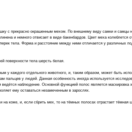
шку с прекрасно окрашенным мехом. По внешнему виду самки и самцы не
линена и немного отвисает в виде бакенбардов. Цвет меха колеблется о
ерек тела. Форма и расстояние между ними отличается у различных по
ней поверхности тела шерсть белая.
ым у каждого отдельного животного, и, таким образом, может быть исп
кам пальцев у людей. Данная особенность иногда используется исследо
и ведётся наблюдение. Основной функцией полос является маскировка х
воляет ему оставаться незамеченным в зарослях.
и на коже, и, если сбрить мех, то на тёмных полосах отрастает тёмная 