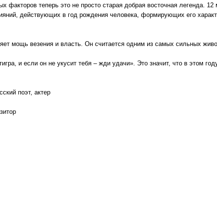
рых факторов теперь это не просто старая добрая восточная легенда. 1
ияний, действующих в год рождения человека, формирующих его харак
яет мощь везения и власть. Он считается одним из самых сильных живо
игра, и если он не укусит тебя – жди удачи». Это значит, что в этом году
сский поэт, актер
зитор