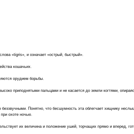
слова «tigris», и означает «острый, быстрый».
ейства кошачьих.
ляются орудием борьбы.
с высоко приподнятыми пальцами и не касается до земли когтями, опира
 беззвучными. Понятно, что бесшумность эта облегчает хищнику неслы
 при охоте ночью.
тельствует их величина и положение ушей, торчащих прямо и вперед, г