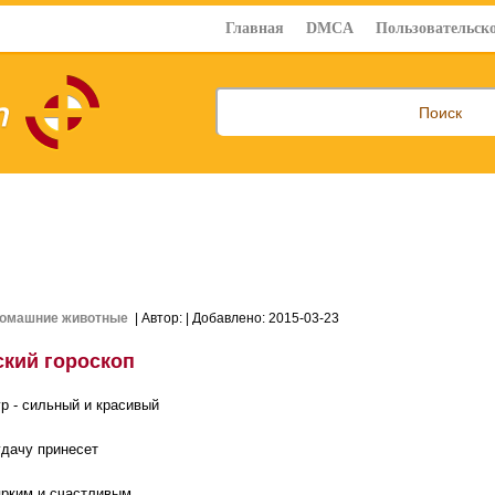
Главная
DMCA
Пользовательско
омашние животные
| Автор:
| Добавлено: 2015-03-23
ский гороскоп
гр - сильный и красивый
удачу принесет
ярким и счастливым