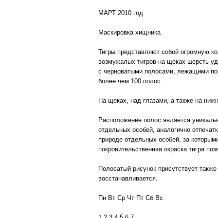
МАРТ 2010 год
Маскировка хищника
Тигры представляют собой огромную ко
возмужалых тигров на щеках шерсть уд
с черноватыми полосами, лежащими поп
более чем 100 полос.
На щеках, над глазами, а также на ниж
Расположение полос является уникальн
отдельных особей, аналогично отпечат
природе отдельных особей, за которым
покровительственная окраска тигра поз
Полосатый рисунок присутствует также 
восстанавливается.
Пн Вт Ср Чт Пт Сб Вс
1 2 3 4 5 6 7