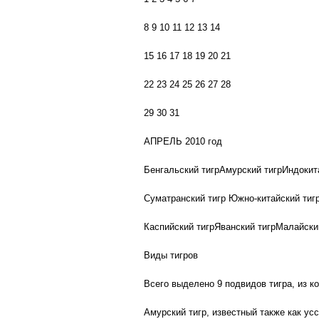
8 9 10 11 12 13 14
15 16 17 18 19 20 21
22 23 24 25 26 27 28
29 30 31
АПРЕЛЬ 2010 год
Бенгальский тигрАмурский тигрИндокит
Суматранский тигр Южно-китайский тиг
Каспийский тигрЯванский тигрМалайски
Виды тигров
Всего выделено 9 подвидов тигра, из к
Амурский тигр, известный также как ус