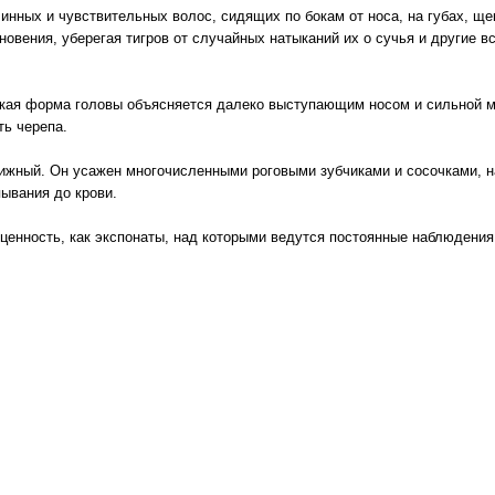
инных и чувствительных волос, сидящих по бокам от носа, на губах, ще
вения, уберегая тигров от случайных натыканий их о сучья и другие в
Такая форма головы объясняется далеко выступающим носом и сильной
ть черепа.
вижный. Он усажен многочисленными роговыми зубчиками и сосочками, н
ывания до крови.
енность, как экспонаты, над которыми ведутся постоянные наблюдения 