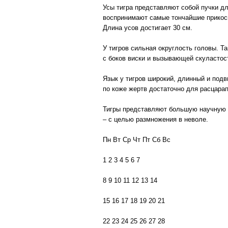
Усы тигра представляют собой пучки дл
воспринимают самые тончайшие прикосно
Длина усов достигает 30 см.
У тигров сильная округлость головы. 
с боков виски и вызывающей скуластос
Язык у тигров широкий, длинный и под
по коже жертв достаточно для расцарап
Тигры представляют большую научную ц
– с целью размножения в неволе.
Пн Вт Ср Чт Пт Сб Вс
1 2 3 4 5 6 7
8 9 10 11 12 13 14
15 16 17 18 19 20 21
22 23 24 25 26 27 28