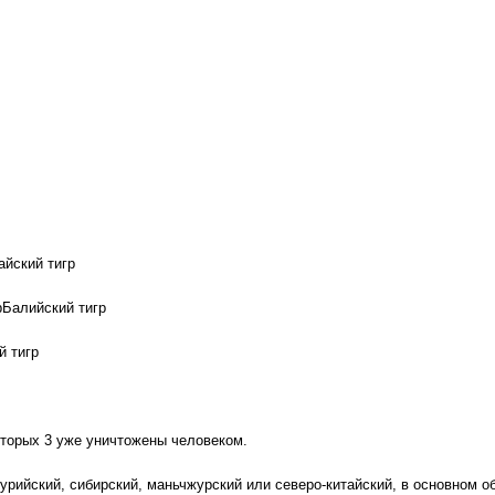
айский тигр
рБалийский тигр
й тигр
оторых 3 уже уничтожены человеком.
сурийский, сибирский, маньчжурский или северо-китайский, в основном о