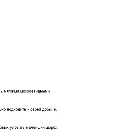
ясь мягкими мозолевидными
шно подходить к своей добыче,
отовых уловить малейший шорох.