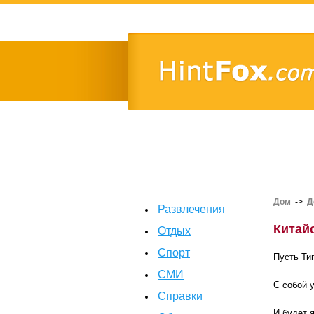
Дом
->
Д
Развлечения
Китай
Отдых
Спорт
Пусть Ти
СМИ
С собой 
Справки
И будет 