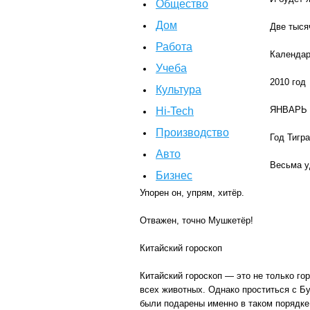
Общество
Дом
Две тыся
Работа
Календа
Учеба
2010 год
Культура
ЯНВАРЬ 
Hi-Tech
Производство
Год Тигра
Авто
Весьма у
Бизнес
Упорен он, упрям, хитёр.
Отважен, точно Мушкетёр!
Китайский гороскоп
Китайский гороскоп — это не только гор
всех животных. Однако проститься с Б
были подарены именно в таком порядке,