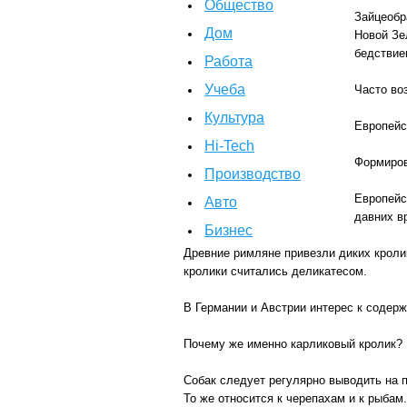
Общество
Зайцеобр
Дом
Новой Зе
бедствие
Работа
Учеба
Часто во
Культура
Европейс
Hi-Tech
Формиров
Производство
Европейс
Авто
давних в
Бизнес
Древние римляне привезли диких кроли
кролики считались деликатесом.
В Германии и Австрии интерес к содерж
Почему же именно карликовый кролик?
Собак следует регулярно выводить на п
То же относится к черепахам и к рыбам