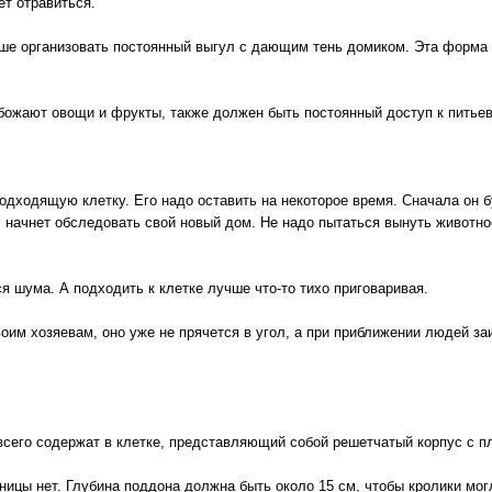
ет отравиться.
чше организовать постоянный выгул с дающим тень домиком. Эта форма
божают овощи и фрукты, также должен быть постоянный доступ к питьев
дходящую клетку. Его надо оставить на некоторое время. Сначала он бу
, начнет обследовать свой новый дом. Не надо пытаться вынуть животное
ся шума. А подходить к клетке лучше что-то тихо приговаривая.
воим хозяевам, оно уже не прячется в угол, а при приближении людей з
всего содержат в клетке, представляющий собой решетчатый корпус с 
аницы нет. Глубина поддона должна быть около 15 см, чтобы кролики мог