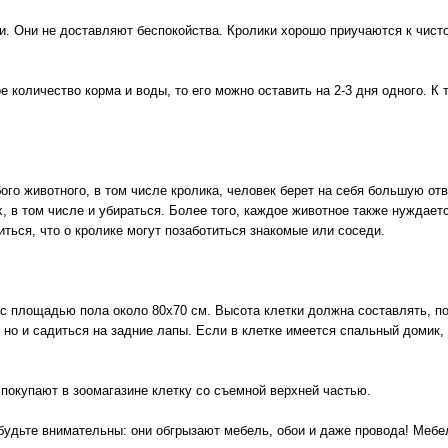
и. Они не доставляют беспокойства. Кролики хорошо приучаются к чист
 количество корма и воды, то его можно оставить на 2-3 дня одного. К
го животного, в том числе кролика, человек берет на себя большую отв
х, в том числе и убираться. Более того, каждое животное также нуждае
иться, что о кролике могут позаботиться знакомые или соседи.
 с площадью пола около 80х70 см. Высота клетки должна составлять, по
 но и садиться на задние лапы. Если в клетке имеется спальный домик,
покупают в зоомагазине клетку со съемной верхней частью.
 будьте внимательны: они обгрызают мебель, обои и даже провода! Мебел