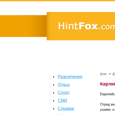
Дом
->
Д
Развлечения
Карли
Отдых
Спорт
Европейс
СМИ
Отряд вк
Справки
ушами, и 