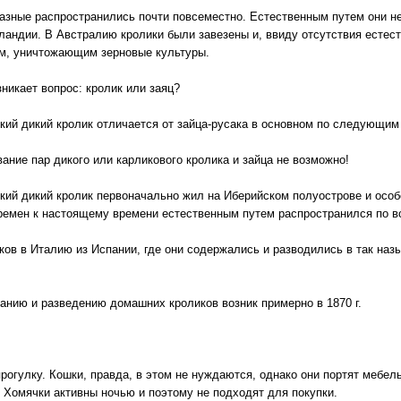
азные распространились почти повсеместно. Естественным путем они не
ландии. В Австралию кролики были завезены и, ввиду отсутствия естес
м, уничтожающим зерновые культуры.
зникает вопрос: кролик или заяц?
кий дикий кролик отличается от зайца-русака в основном по следующим
ание пар дикого или карликового кролика и зайца не возможно!
кий дикий кролик первоначально жил на Иберийском полуострове и особ
ремен к настоящему времени естественным путем распространился по в
ков в Италию из Испании, где они содержались и разводились в так на
анию и разведению домашних кроликов возник примерно в 1870 г.
рогулку. Кошки, правда, в этом не нуждаются, однако они портят мебель
. Хомячки активны ночью и поэтому не подходят для покупки.