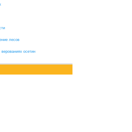
х
сти
ение лесов
в верованиях осетин