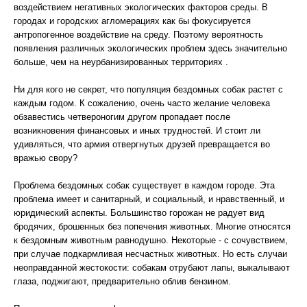
воздействием негативных экологических факторов среды. В
городах и городских агломерациях как бы фокусируется
антропогенное воздействие на среду. Поэтому вероятность
появления различных экологических проблем здесь значительно
больше, чем на неурбанизированных территориях .
Ни для кого не секрет, что популяция бездомных собак растет с
каждым годом. К сожалению, очень часто желание человека
обзавестись четвероногим другом пропадает после
возникновения финансовых и иных трудностей. И стоит ли
удивляться, что армия отвергнутых друзей превращается во
вражью свору?
Проблема бездомных собак существует в каждом городе. Эта
проблема имеет и санитарный, и социальный, и нравственный, и
юридический аспекты. Большинство горожан не радует вид
бродячих, брошенных без попечения животных. Многие относятся
к бездомным животным равнодушно. Некоторые - с сочувствием,
при случае подкармливая несчастных животных. Но есть случаи
неоправданной жестокости: собакам отрубают лапы, выкалывают
глаза, поджигают, предварительно облив бензином.