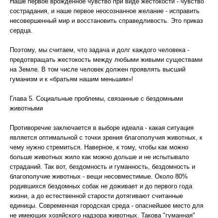
Наше первое врождённое чувство при виде жестокости - чувство
сострадания, и наше первое неосознанное желание - исправить
несовершенный мир и восстановить справедливость. Это приказ
сердца.
Поэтому, мы считаем, что задача и долг каждого человека -
предотвращать жестокость между любыми живыми существами
на Земле. В том числе человек должен проявлять высший
гуманизм и к «братьям нашим меньшим»!
Глава 5. Социальные проблемы, связанные с бездомными
животными
Противоречие заключается в выборе идеала - какая ситуация
является оптимальной с точки зрения благополучия животных, к
чему нужно стремиться. Наверное, к тому, чтобы как можно
больше животных жило как можно дольше и не испытывало
страданий. Так вот, бездомность и гуманность, бездомность и
благополучие животных - вещи несовместимые. Около 80%
родившихся бездомных собак не доживает и до первого года
жизни, а до естественной старости дотягивают считанные
единицы. Современная городская среда - опаснейшее место для
не имеющих хозяйского надзора животных. Такова "гуманная"