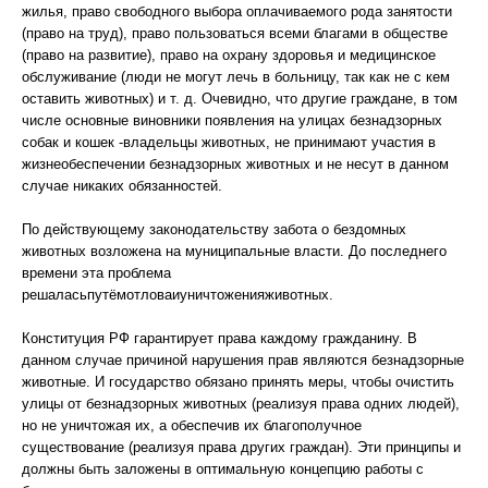
жилья, право свободного выбора оплачиваемого рода занятости
(право на труд), право пользоваться всеми благами в обществе
(право на развитие), право на охрану здоровья и медицинское
обслуживание (люди не могут лечь в больницу, так как не с кем
оставить животных) и т. д. Очевидно, что другие граждане, в том
числе основные виновники появления на улицах безнадзорных
собак и кошек -владельцы животных, не принимают участия в
жизнеобеспечении безнадзорных животных и не несут в данном
случае никаких обязанностей.
По действующему законодательству забота о бездомных
животных возложена на муниципальные власти. До последнего
времени эта проблема
решаласьпутёмотловаиуничтоженияживотных.
Конституция РФ гарантирует права каждому гражданину. В
данном случае причиной нарушения прав являются безнадзорные
животные. И государство обязано принять меры, чтобы очистить
улицы от безнадзорных животных (реализуя права одних людей),
но не уничтожая их, а обеспечив их благополучное
существование (реализуя права других граждан). Эти принципы и
должны быть заложены в оптимальную концепцию работы с