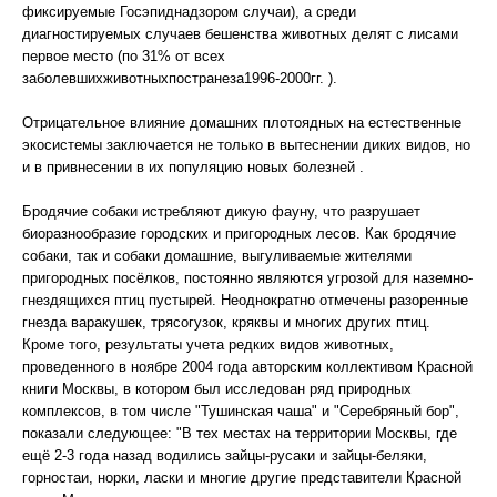
фиксируемые Госэпиднадзором случаи), а среди
диагностируемых случаев бешенства животных делят с лисами
первое место (по 31% от всех
заболевшихживотныхпостранеза1996-2000гг. ).
Отрицательное влияние домашних плотоядных на естественные
экосистемы заключается не только в вытеснении диких видов, но
и в привнесении в их популяцию новых болезней .
Бродячие собаки истребляют дикую фауну, что разрушает
биоразнообразие городских и пригородных лесов. Как бродячие
собаки, так и собаки домашние, выгуливаемые жителями
пригородных посёлков, постоянно являются угрозой для наземно-
гнездящихся птиц пустырей. Неоднократно отмечены разоренные
гнезда варакушек, трясогузок, кряквы и многих других птиц.
Кроме того, результаты учета редких видов животных,
проведенного в ноябре 2004 года авторским коллективом Красной
книги Москвы, в котором был исследован ряд природных
комплексов, в том числе "Тушинская чаша" и "Серебряный бор",
показали следующее: "В тех местах на территории Москвы, где
ещё 2-3 года назад водились зайцы-русаки и зайцы-беляки,
горностаи, норки, ласки и многие другие представители Красной