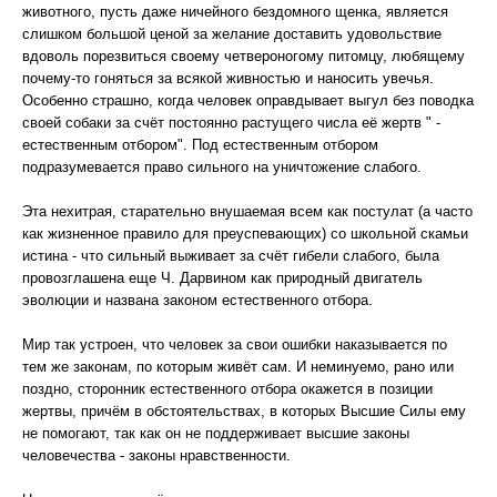
животного, пусть даже ничейного бездомного щенка, является
слишком большой ценой за желание доставить удовольствие
вдоволь порезвиться своему четвероногому питомцу, любящему
почему-то гоняться за всякой живностью и наносить увечья.
Особенно страшно, когда человек оправдывает выгул без поводка
своей собаки за счёт постоянно растущего числа её жертв " -
естественным отбором". Под естественным отбором
подразумевается право сильного на уничтожение слабого.
Эта нехитрая, старательно внушаемая всем как постулат (а часто
как жизненное правило для преуспевающих) со школьной скамьи
истина - что сильный выживает за счёт гибели слабого, была
провозглашена еще Ч. Дарвином как природный двигатель
эволюции и названа законом естественного отбора.
Мир так устроен, что человек за свои ошибки наказывается по
тем же законам, по которым живёт сам. И неминуемо, рано или
поздно, сторонник естественного отбора окажется в позиции
жертвы, причём в обстоятельствах, в которых Высшие Силы ему
не помогают, так как он не поддерживает высшие законы
человечества - законы нравственности.