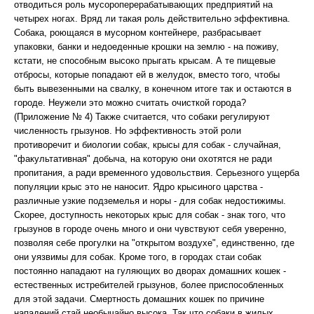
отводиться роль мусороперерабатывающих предприятий на
четырех ногах. Вряд ли такая роль действительно эффективна.
Собака, роющаяся в мусорном контейнере, разбрасывает
упаковки, банки и недоеденные крошки на землю - на поживу,
кстати, не способным высоко прыгать крысам. А те пищевые
отбросы, которые попадают ей в желудок, вместо того, чтобы
быть вывезенными на свалку, в конечном итоге так и остаются в
городе. Неужели это можно считать очисткой города?
(Приложение № 4) Также считается, что собаки регулируют
численность грызунов. Но эффективность этой роли
противоречит и биологии собак, крысы для собак - случайная,
"факультативная" добыча, на которую они охотятся не ради
пропитания, а ради временного удовольствия. Серьезного ущерба
популяции крыс это не наносит. Ядро крысиного царства -
различные узкие подземелья и норы - для собак недостижимы.
Скорее, доступность некоторых крыс для собак - знак того, что
грызунов в городе очень много и они чувствуют себя уверенно,
позволяя себе прогулки на "открытом воздухе", единственно, где
они уязвимы для собак. Кроме того, в городах стаи собак
постоянно нападают на гуляющих во дворах домашних кошек -
естественных истребителей грызунов, более приспособленных
для этой задачи. Смертность домашних кошек по причине
нападений стай необычайно высока. Так что собаки в жилых