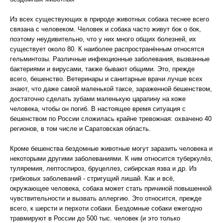
Из всех существующих в природе животных собака теснее всего
связана с человеком. Человек и собака часто живут бок о бок,
поэтому неудивительно, что у них много общих болезней, их
существует около 80. К наиболее распространённым относятся
гельминтозы. Различные инфекционные заболевания, вызванные
бактериями и вирусами, также бывают общими. Это, прежде
всего, бешенство. Ветеринары и санитарные врачи лучше всех
знают, что даже самой маленькой таксе, зараженной бешенством,
достаточно сделать зубами маленькую царапину на коже
человека, чтобы он погиб. В настоящее время ситуация с
бешенством по России сложилась крайне тревожная: охвачено 40
регионов, в том числе и Саратовская область.
Кроме бешенства бездомные животные могут заразить человека и
некоторыми другими заболеваниями. К ним относится туберкулёз,
туляремия, лептоспироз, бруцеллез, сибирская язва и др. Из
грибковых заболеваний - стригущий лишай. Как и всё,
окружающее человека, собака может стать причиной повышенной
чувствительности и вызвать аллергию. Это относится, прежде
всего, к шерсти и перхоти собаки. Бездомные собаки ежегодно
травмируют в России до 500 тыс. человек (и это только