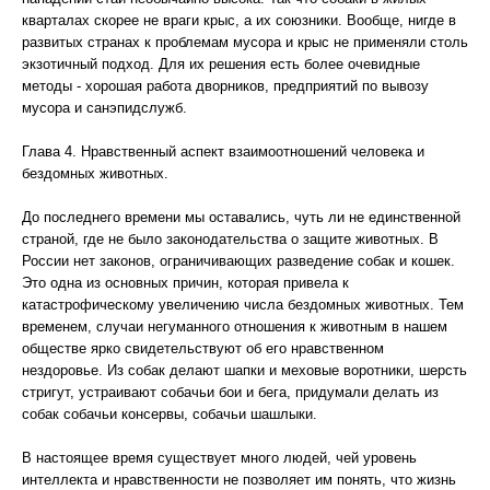
кварталах скорее не враги крыс, а их союзники. Вообще, нигде в
развитых странах к проблемам мусора и крыс не применяли столь
экзотичный подход. Для их решения есть более очевидные
методы - хорошая работа дворников, предприятий по вывозу
мусора и санэпидслужб.
Глава 4. Нравственный аспект взаимоотношений человека и
бездомных животных.
До последнего времени мы оставались, чуть ли не единственной
страной, где не было законодательства о защите животных. В
России нет законов, ограничивающих разведение собак и кошек.
Это одна из основных причин, которая привела к
катастрофическому увеличению числа бездомных животных. Тем
временем, случаи негуманного отношения к животным в нашем
обществе ярко свидетельствуют об его нравственном
нездоровье. Из собак делают шапки и меховые воротники, шерсть
стригут, устраивают собачьи бои и бега, придумали делать из
собак собачьи консервы, собачьи шашлыки.
В настоящее время существует много людей, чей уровень
интеллекта и нравственности не позволяет им понять, что жизнь