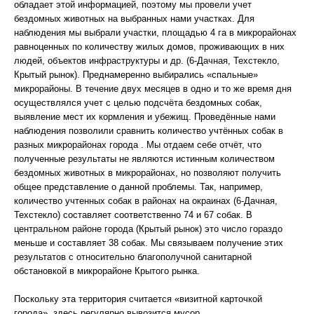
обладает этой информацией, поэтому мы провели учет
бездомных животных на выбранных нами участках. Для
наблюдения мы выбрали участки, площадью 4 га в микрорайонах
равноценных по количеству жилых домов, проживающих в них
людей, объектов инфраструктуры и др. (6-Дачная, Техстекло,
Крытый рынок). Преднамеренно выбирались «спальные»
микрорайоны. В течение двух месяцев в одно и то же время дня
осуществлялся учет с целью подсчёта бездомных собак,
выявление мест их кормления и убежищ. Проведённые нами
наблюдения позволили сравнить количество учтённых собак в
разных микрорайонах города . Мы отдаем себе отчёт, что
полученные результаты не являются истинным количеством
бездомных животных в микрорайонах, но позволяют получить
общее представление о данной проблемы. Так, например,
количество учтенных собак в районах на окраинах (6-Дачная,
Техстекло) составляет соответственно 74 и 67 собак. В
центральном районе города (Крытый рынок) это число гораздо
меньше и составляет 38 собак. Мы связываем получение этих
результатов с относительно благополучной санитарной
обстановкой в микрорайоне Крытого рынка.
Поскольку эта территория считается «визитной карточкой
города», здесь регулярно вывозится мусор.