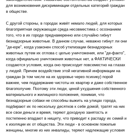
для возникновения дискриминации отдельных категорий граждан
в обществе.
С другой стороны, в городах живёт немало людей, для которых
благоприятная окружающая среда несовместима с осознанием
того, что в их городе преднамеренно или случайно гибнут
безнадзорные животные. В данном случае, неважно гибнут ли они
"де-юре", когда узаконен способ утилизации безнадзорных
животных путем их отлова с целью уничтожения, или "де-факто",
когда официально уничтожения животных нет, а ФАКТИЧЕСКИ
создаются условия, когда оно происходит повсеместно на глазах
у людей. Причем воздействие этой негативной информации на
граждан (в том числе на их здоровье через психику) порой
важнее, чем поддержание чистоты их квартир и даже собственное
благополучие. Поэтому эти люди, ценой ухудшения собственного
материального и жилищного положения, понимая, что
безнадзорные собаки не способны выжить на улицах города,
подбирают их по нескольку десятков к себе домой, тратят на них
все свои деньги и время, теряют доходную занятость и
постепенно впадают в нищету, что приводит к распаду их семей и
к изоляции их от общества. Эти люди - в основном пожилые
женщины, многие из них инвалиды, теряют надлежащие условия