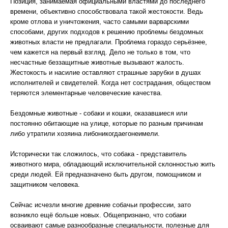
Позиция, занимаемая официальными властями до последнего
времени, объективно способствовала такой жестокости. Ведь
кроме отлова и уничтожения, часто самыми варварскими
способами, других подходов к решению проблемы бездомных
животных власти не предлагали. Проблема гораздо серьёзнее,
чем кажется на первый взгляд. Дело не только в том, что
несчастные беззащитные животные вызывают жалость.
Жестокость и насилие оставляют страшные зарубки в душах
исполнителей и свидетелей. Когда нет сострадания, обществом
теряются элементарные человеческие качества.
Бездомные животные - собаки и кошки, оказавшиеся или
постоянно обитающие на улице, которые по разным причинам
либо утратили хозяина либоникогдаегонеимели.
Исторически так сложилось, что собака - представитель
животного мира, обладающий исключительной склонностью жить
среди людей. Ей предназначено быть другом, помощником и
защитником человека.
Сейчас исчезли многие древние собачьи профессии, зато
возникло ещё больше новых. Общепризнано, что собаки
осваивают самые разнообразные специальности, полезные для