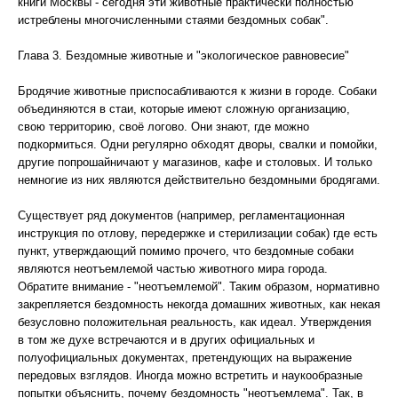
книги Москвы - сегодня эти животные практически полностью
истреблены многочисленными стаями бездомных собак".
Глава 3. Бездомные животные и "экологическое равновесие"
Бродячие животные приспосабливаются к жизни в городе. Собаки
объединяются в стаи, которые имеют сложную организацию,
свою территорию, своё логово. Они знают, где можно
подкормиться. Одни регулярно обходят дворы, свалки и помойки,
другие попрошайничают у магазинов, кафе и столовых. И только
немногие из них являются действительно бездомными бродягами.
Существует ряд документов (например, регламентационная
инструкция по отлову, передержке и стерилизации собак) где есть
пункт, утверждающий помимо прочего, что бездомные собаки
являются неотъемлемой частью животного мира города.
Обратите внимание - "неотъемлемой". Таким образом, нормативно
закрепляется бездомность некогда домашних животных, как некая
безусловно положительная реальность, как идеал. Утверждения
в том же духе встречаются и в других официальных и
полуофициальных документах, претендующих на выражение
передовых взглядов. Иногда можно встретить и наукообразные
попытки объяснить, почему бездомность "неотъемлема". Так, в