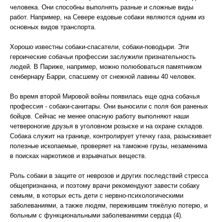
человека. Они способны выполнять разные и сложные виды
работ. Например, на Севере ездовые собаки являются одним из
основных видов транспорта.
Хорошо известны собаки-спасатели, собаки-поводыри. Эти
героические собачьи профессии заслужили признательность
людей. В Париже, например, можно полюбоваться памятником
сенбернару Барри, спасшему от снежной лавины 40 человек.
Во время второй Мировой войны появилась еще одна собачья
профессия - собаки-санитары. Они выносили с поля боя раненых
бойцов. Сейчас не менее опасную работу выполняют наши
четвероногие друзья в уголовном розыске и на охране складов.
Собака служит на границе, контролирует утечку газа, разыскивает
полезные ископаемые, проверяет на таможне грузы, незаменима
в поисках наркотиков и взрывчатых веществ.
Роль собаки в защите от неврозов и других последствий стресса
общепризнанна, и поэтому врачи рекомендуют завести собаку
семьям, в которых есть дети с нервно-психологическими
заболеваниями, а также людям, пережившим тяжёлую потерю, и
больным с функциональными заболеваниями сердца (4).