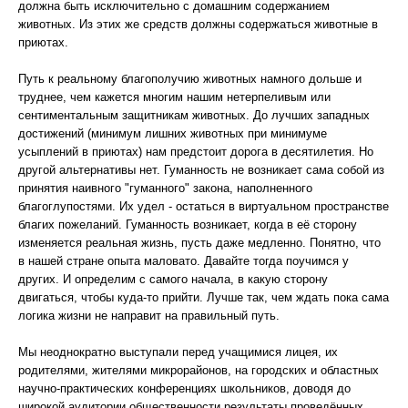
должна быть исключительно с домашним содержанием
животных. Из этих же средств должны содержаться животные в
приютах.
Путь к реальному благополучию животных намного дольше и
труднее, чем кажется многим нашим нетерпеливым или
сентиментальным защитникам животных. До лучших западных
достижений (минимум лишних животных при минимуме
усыплений в приютах) нам предстоит дорога в десятилетия. Но
другой альтернативы нет. Гуманность не возникает сама собой из
принятия наивного "гуманного" закона, наполненного
благоглупостями. Их удел - остаться в виртуальном пространстве
благих пожеланий. Гуманность возникает, когда в её сторону
изменяется реальная жизнь, пусть даже медленно. Понятно, что
в нашей стране опыта маловато. Давайте тогда поучимся у
других. И определим с самого начала, в какую сторону
двигаться, чтобы куда-то прийти. Лучше так, чем ждать пока сама
логика жизни не направит на правильный путь.
Мы неоднократно выступали перед учащимися лицея, их
родителями, жителями микрорайонов, на городских и областных
научно-практических конференциях школьников, доводя до
широкой аудитории общественности результаты проведённых