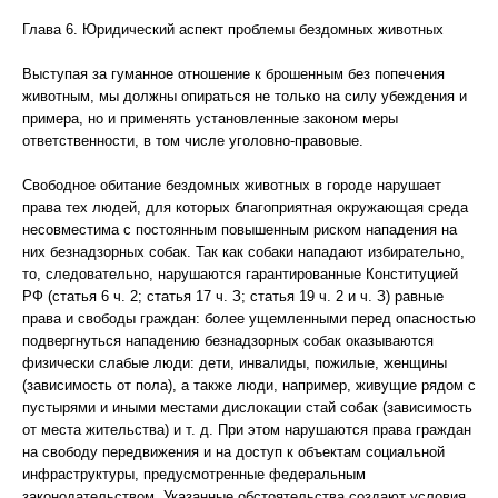
Глава 6. Юридический аспект проблемы бездомных животных
Выступая за гуманное отношение к брошенным без попечения
животным, мы должны опираться не только на силу убеждения и
примера, но и применять установленные законом меры
ответственности, в том числе уголовно-правовые.
Свободное обитание бездомных животных в городе нарушает
права тех людей, для которых благоприятная окружающая среда
несовместима с постоянным повышенным риском нападения на
них безнадзорных собак. Так как собаки нападают избирательно,
то, следовательно, нарушаются гарантированные Конституцией
РФ (статья 6 ч. 2; статья 17 ч. З; статья 19 ч. 2 и ч. З) равные
права и свободы граждан: более ущемленными перед опасностью
подвергнуться нападению безнадзорных собак оказываются
физически слабые люди: дети, инвалиды, пожилые, женщины
(зависимость от пола), а также люди, например, живущие рядом с
пустырями и иными местами дислокации стай собак (зависимость
от места жительства) и т. д. При этом нарушаются права граждан
на свободу передвижения и на доступ к объектам социальной
инфраструктуры, предусмотренные федеральным
законодательством. Указанные обстоятельства создают условия