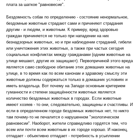
плата за шаткое "равновесие".
Бездомность собак по определению - состояние ненормальное,
бездомные животные страдают сами и причиняют страдания
другим - и людям, и животным. К примеру, вред здоровью
граждан причиняется не только при нападении на них
безнадзорных животных, но и при наблюдении страданий, гибели
или уничтожения этих животных, а также при частых сегодня
социальных конфликтах между гражданами (одним животные на
улице мешают, другие их защищают). Первопричиной этого вреда
является само свободное обитание этих домашних животных на
улице, в то время как по всем канонам и здравому смыслу эти
животные должны содержаться только в домашних условиях и
иметь владельца. Вот почему на Западе основным критерием
гуманности и степени защищённости животных является
количество бездомных животных в городах. Если животные
имеют хозяев - то они, следовательно, защищены и счастливы. И
если в определенном городе бездомных животных нет, то никто
там почему-то не печалится о нарушенном "экологическом
равновесии". Наоборот, жители справедливо гордятся тем, что
всем или почти всем животным в их городе хорошо. И наконец,
отпадает - объективно отпадает - потребность в усыплении