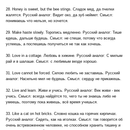
28. Honey is sweet, but the bee stings. Сладок мед, да пчелки
жалятся. Русский аналог: Видит око, да зуб неймет. Смысл:
понимаешь что нельзя, но хочется.
29. Make haste slowly. Торопись медленно. Русский аналог: Тише
едешь, дальше будешь. Смысл: не спеши, потому что всегда
успеешь, а поспешишь получиться не так как хочешь.
30. Love in a cottage. Любовь в хижине. Русский аналог: С милым
рай и в шалаше. Смысл: с любимым везде хорошо.
31. Love cannot be forced. Силою любить не заставишь. Русский
аналог: Насильно мил не будешь. Смысл: сердцу не прикажешь.
32. Live and learn. Живи и учись. Русский аналог: Век живи - век
учись. Смысл: всегда найдётся то, чего ты не знаешь либо не
умеешь, поэтому пока живешь, всё время учишься.
33. Like a cat on hot bricks. Словно кошка на горячих кирпичах.
Русский аналог: Сидеть, как на иголках. Смысл: так говорится об
очень встревоженном человеке, но способном хранить тишину и