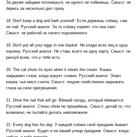
За двумя зайцами погонишься, ни одного не поймаешь. Смысл: не
берись за несколько дел сразу.
18. Don't keep a dog and bark yourself. Если держишь собаку, сам
не лай. Русский аналог: За то собаку кормят, что она лает.
Смысл: не работай за своего подчиненного.
19. Don't put all your eggs in one basket. He клади всех яиц в одну
корзину. Русский аналог: Не ставь всего на одну карту. Смысл: не
рискуй всем, что у тебя есть.
20. The cat shuts its eyes when it steals the cream. Кошка
закрывает глаза, когда ворует сливки. Русский аналог: Знает
кошка, чье мясо съела. Смысл: людям свойственно закрывать
глаза на свои прегрешения.
21. Drive the nail that will go. Вбивай гвоздь, который вбивается.
Русский аналог: Стены лбом не прошибешь. Смысл: делай то, что
возможно; не пытайся делать невозможное.
22. Every dog has his day. У каждой собаки свой праздник бывает.
Русский аналог: Будет и на нашей улице праздник. Смысл: когда-
нибудь и тебе повезёт.