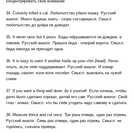
концентрировать своё внимание.
34. Curiosity killed a cat. Любопытство убило кошку. Русский
аналог: Много будешь знать - скоро состаришься. Смысл:
любопытство до добра не доведет.
35. It never rains but it pours. Беды обрушиваются не дождем, а
ливнем. Русский аналог: Пришла беда - отворяй ворота. Смысл:
беда никогда не приходит одна.
36. It is easy to swim if another hoids up your chin (head). Легко
плыть, если тебя поддерживают. Русский аналог: И комар
лошадь свалит, коли волк пособит. Смысл: выезжать на чужой
спине.
37. If you want a thing well done, do it yourself. Если хочешь, чтобы
дело было сделано хорошо, делай его сам. Русский аналог: Свой
глаз - алмаз. Смысл: что бы себе угодить надо самому и сделать.
38. Measure thrice and cut once. Три раза отмерь, один раз отрежь.
Русский аналог: Семь раз отмерь, один раз отрежь. Смысл: не
торопись, сначала проверь.