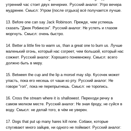
утренний час стоит двух вечерних. Русский аналог: Утро вечера
мудренее. Смысл: Утром (после отдыха) всё получается лучше.
13. Before one can say Jack Robinson. Прежде, чем успеешь
сказать "Джек Робинсон". Русский аналог: Не успеть и глазом
моргнуть. Смысл: очень быстро.
14. Better a little fire to warm us, than a great one to burn us. Лучше
маленький огонь, который нас согреет, чем большой, который нас
сожжет. Русский аналог: Хорошего понемножку. Смысл: всего
должно быть в меру.
15. Between the cup and the lip a morsel may slip. Кусочек может
упасть, пока его несешь от чаши ко рту. Русский аналог: Не
говори "гоп", пока не перепрыгнешь. Смысл: не торопись.
16. Cross the stream where it is shallowest. Переходи речку в
самом мелком месте. Русский аналог: Не зная броду, не суйся в
воду. Смысл: не делай того, в чём не уверен.
17. Dogs that put up many hares kill none. Собаки, которые
спугивают много зайцев, ни одного не поймают. Русский аналог: