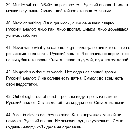
39. Murder will out. Убийство раскроется. Русский аналог: Шила в
мешке не утаишь. Смысл: всё тайное становится явным.
40. Neck or nothing. Либо добьюсь, либо себе шею сверну.
Русский аналог: Либо пан, либо пропал. Смысл: либо добьёшься
успеха, либо нет.
41. Never write what you dare not sign. Никогда не пиши того, что не
решаешься подписать. Русский аналог: Что написано пером, того
не вырубишь топором. Смысл: сначала думай, а уж потом делай.
42. No garden without its weeds. Нет сада без сорной травы.
Русский аналог: И на солнце есть пятна. Смысл: во всем есть
свои недостатки.
43. Out of sight, out of mind. Прочь из виду, прочь из памяти.
Русский аналог: С глаз долой - из сердца вон. Смысл: исчезни.
44. A cat in gloves catches no mice. Кот в перчатках мышей не
поймает. Русский аналог: Не замочив рук, не умоешься. Смысл:
будешь белоручкой - дела не сделаешь.