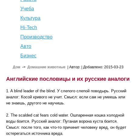
Учеба
Культура
Hi-Tech
Производство
Авто
Бизнес
Дом
->
Домашние животные
| Автор:
| Добавлено: 2015-03-23
Английские пословицы и их русские аналоги
1. A blind leader of the blind. У слепого слепой поводырь. Русский
аналог: Косой кривого не учит. Смысл: если сам не умеешь или
не знаешь, другого не научишь.
2. The scalded cat fears cold water. Ошпаренная кошка холодной
воды боится. Русский аналог: Пуганая ворона куста боится.
Смысл: после того, как что-то причинит человеку вред, он будет
остерегаться источника вреда.