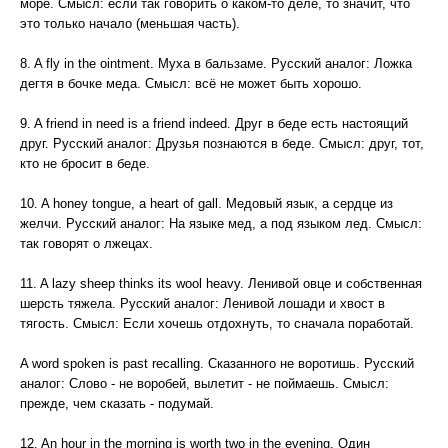
море. Смысл: если так говорить о каком-то деле, то значит, что
это только начало (меньшая часть).
8. A fly in the ointment. Муха в бальзаме. Русский аналог: Ложка
дегтя в бочке меда. Смысл: всё не может быть хорошо.
9. A friend in need is a friend indeed. Друг в беде есть настоящий
друг. Русский аналог: Друзья познаются в беде. Смысл: друг, тот,
кто не бросит в беде.
10. A honey tongue, a heart of gall. Медовый язык, а сердце из
желчи. Русский аналог: На языке мед, а под языком лед. Смысл:
так говорят о лжецах.
11. A lazy sheep thinks its wool heavy. Ленивой овце и собственная
шерсть тяжела. Русский аналог: Ленивой лошади и хвост в
тягость. Смысл: Если хочешь отдохнуть, то сначала поработай.
A word spoken is past recalling. Сказанного не воротишь. Русский
аналог: Слово - не воробей, вылетит - не поймаешь. Смысл:
прежде, чем сказать - подумай.
12. An hour in the morning is worth two in the evening. Один