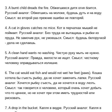
3. A burnt child dreads the fire. Обжегшееся дитя огня боится.
Русский аналог: Обжегшись на молоке, будешь дуть и на воду.
Смысл: во второй раз прежние ошибки не повторяй.
4. A cat in gloves catches no mice. Кот в перчатках мышей не
поймает. Русский аналог: Без труда не вытащишь и рыбки из
пруда. Не замочив рук, не умоешься. Смысл: будешь белоручкой
- дела не сделаешь.
5. A clean hand wants no washing. Чистую руку мыть не нужно.
Русский аналог: Правда, милости не ищет. Смысл: честному
человеку оправдываться излишне.
6. The cat would eat fish and would not wet her feet (paws). Кошка
хотела бы съесть рыбку, да не хочет замочить лапки. Русский
аналог: Хочется рыбку съесть, да не хочется в воду лезть.
Смысл: так говорится о человеке, который очень хочет добыть
что-то ценное, но не хочет при этом иметь трудностей или
рисковать.
7. A drop in the bucket. Капля в ведре. Русский аналог: Капля в