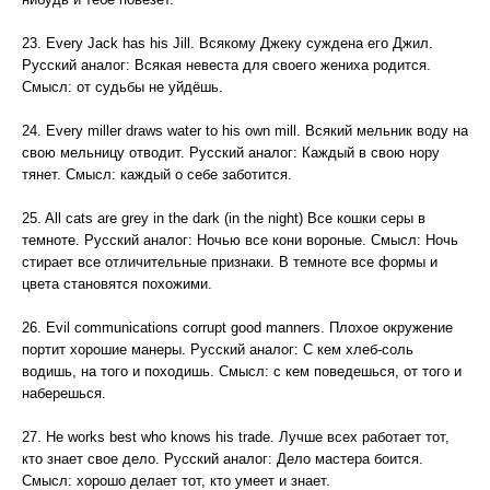
23. Every Jack has his Jill. Всякому Джеку суждена его Джил.
Русский аналог: Всякая невеста для своего жениха родится.
Смысл: от судьбы не уйдёшь.
24. Every miller draws water to his own mill. Всякий мельник воду на
свою мельницу отводит. Русский аналог: Каждый в свою нору
тянет. Смысл: каждый о себе заботится.
25. All cats are grey in the dark (in the night) Все кошки серы в
темноте. Русский аналог: Ночью все кони вороные. Смысл: Ночь
стирает все отличительные признаки. В темноте все формы и
цвета становятся похожими.
26. Evil communications corrupt good manners. Плохое окружение
портит хорошие манеры. Русский аналог: С кем хлеб-соль
водишь, на того и походишь. Смысл: с кем поведешься, от того и
наберешься.
27. Не works best who knows his trade. Лучше всех работает тот,
кто знает свое дело. Русский аналог: Дело мастера боится.
Смысл: хорошо делает тот, кто умеет и знает.