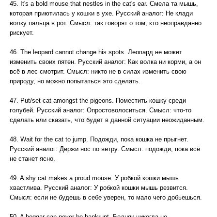
45. It's a bold mouse that nestles in the cat's ear. Смела та мышь,
которая приютилась у кошки в ухе. Русский аналог: Не клади
волку пальца в рот. Смысл: так говорят о том, кто неоправданно
рискует.
46. The leopard cannot change his spots. Леопард не может
изменить своих пятен. Русский аналог: Как волка ни корми, а он
всё в лес смотрит. Смысл: никто не в силах изменить свою
природу, но можно попытаться это сделать.
47. Put/set cat amongst the pigeons. Поместить кошку среди
голубей. Русский аналог: Опростоволоситься. Смысл: что-то
сделать или сказать, что будет в данной ситуации неожиданным.
48. Wait for the cat to jump. Подожди, пока кошка не прыгнет.
Русский аналог: Держи нос по ветру. Смысл: подожди, пока всё
не станет ясно.
49. A shy cat makes a proud mouse. У робкой кошки мышь
хвастлива. Русский аналог: У робкой кошки мышь резвится.
Смысл: если не будешь в себе уверен, то мало чего добьешься.
50. A beggar can never be bankrupt. Бедняк никогда не