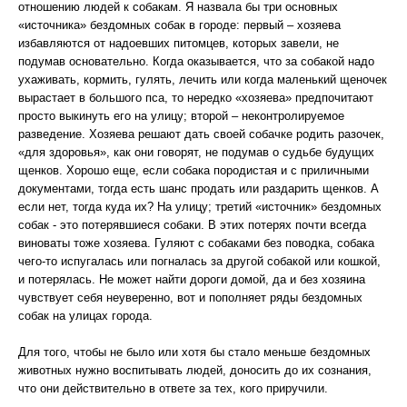
отношению людей к собакам. Я назвала бы три основных
«источника» бездомных собак в городе: первый – хозяева
избавляются от надоевших питомцев, которых завели, не
подумав основательно. Когда оказывается, что за собакой надо
ухаживать, кормить, гулять, лечить или когда маленький щеночек
вырастает в большого пса, то нередко «хозяева» предпочитают
просто выкинуть его на улицу; второй – неконтролируемое
разведение. Хозяева решают дать своей собачке родить разочек,
«для здоровья», как они говорят, не подумав о судьбе будущих
щенков. Хорошо еще, если собака породистая и с приличными
документами, тогда есть шанс продать или раздарить щенков. А
если нет, тогда куда их? На улицу; третий «источник» бездомных
собак - это потерявшиеся собаки. В этих потерях почти всегда
виноваты тоже хозяева. Гуляют с собаками без поводка, собака
чего-то испугалась или погналась за другой собакой или кошкой,
и потерялась. Не может найти дороги домой, да и без хозяина
чувствует себя неуверенно, вот и пополняет ряды бездомных
собак на улицах города.
Для того, чтобы не было или хотя бы стало меньше бездомных
животных нужно воспитывать людей, доносить до их сознания,
что они действительно в ответе за тех, кого приручили.