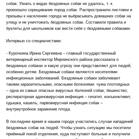
собак. Узнать о видах бездомных собак не удалось, т. к.
произошло скрещивание пород собак. Распространили листовки и
призывы к населению города не выбрасывать домашних собак на
улицу и не уничтожать бездомных собак. Составили правила и
буклеты для школьников как вести себя с бездомными собаками.
Интервью со специалистами:
- Курочкина Ирина Сергеевна – главный государственный
ветеринарный инспектор Мирнинского района рассказала о
бездомных собаках и какую угрозу они представляют для людей,
особенно детям. Бездомные собаки являются носителями
инфекционных заболеваний. Бездомные собаки заболевают
такими заразительными, опасными болезнями: чума плотоядных
– одна из самых опасных вирусных болезней собак; бешенство;
респираторная аденовирусная инфекция – гепатит, конъюнктивит,
одышка, кашель; парвовирусная инфекция собак –
внутриутробное заражение плода.
В последнее время в нашем городе участились случаи нападений
бездомных собак на людей. Чтобы узнать ситуацию мы посетили
приёмный покой отделения, куда поступают больные и получили